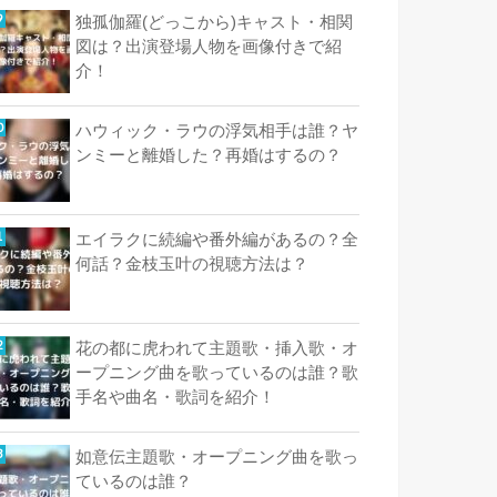
独孤伽羅(どっこから)キャスト・相関
図は？出演登場人物を画像付きで紹
介！
ハウィック・ラウの浮気相手は誰？ヤ
ンミーと離婚した？再婚はするの？
エイラクに続編や番外編があるの？全
何話？金枝玉叶の視聴方法は？
花の都に虎われて主題歌・挿入歌・オ
ープニング曲を歌っているのは誰？歌
手名や曲名・歌詞を紹介！
如意伝主題歌・オープニング曲を歌っ
ているのは誰？