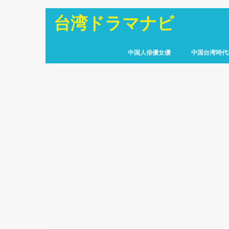
台湾ドラマナビ
中国人俳優女優
中国台湾時代
パフクオ
ディリラバ
ジュー・ジンイー
グーリーナーザー
ツウィ
アーロン
スンリー
王女未央
瓔珞(エイラク
独孤伽羅
武則天
如歌
たくてんき
孤高の花
泡沫の夏
瓔珞(エイラク
霜花の姫
永遠の桃花
ミーユエ
月に咲く花の