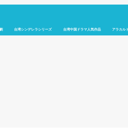
劇
台湾シンデレラシリーズ
台湾中国ドラマ人気作品
アラカル
)
)
如く
シンデレラはオンライン中
千年のシンデレラ
逆転のシンデレラ
シンデレラの法則
お昼12時のシンデレラ
恋するおひとり
年下のオトコ
恋愛動物
イタズラなKiss
王子様をオトせ
アニキに恋して
路(台湾エクスプレス)
あなたを見つけたい
シンデレラ・シェフ