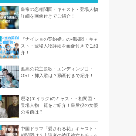
皇帝の恋相関図・キャスト・登場人物
詳細を画像付きでご紹介！
『ナイショの契約婚』の相関図・キャ
スト・登場人物詳細を画像付きでご紹
介！
孤高の花主題歌・エンディング曲・
OST・挿入歌は？動画付きで紹介！
瓔珞(エイラク)のキャスト・相関図・
登場人物一覧をご紹介！皇后役の女優
の名前は？
中国ドラマ「愛される花」キャスト・
相関図は？出演者の彼氏彼女もチェッ