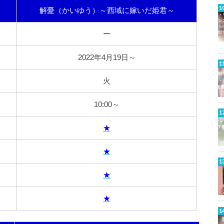
解憂（かいゆう）～西域に嫁いだ姫君～
ー
2022年4月19日～
火
10:00～
★
★
★
★