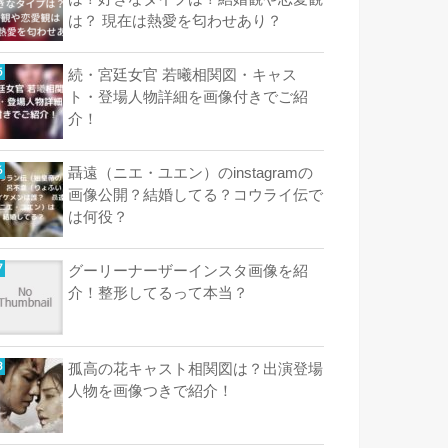
は？ 現在は熱愛を匂わせあり？
続・宮廷女官 若曦相関図・キャス
ト・登場人物詳細を画像付きでご紹
介！
聶遠（ニエ・ユエン）のinstagramの
画像公開？結婚してる？コウライ伝で
は何役？
グーリーナーザーインスタ画像を紹
介！整形してるって本当？
孤高の花キャスト相関図は？出演登場
人物を画像つきで紹介！