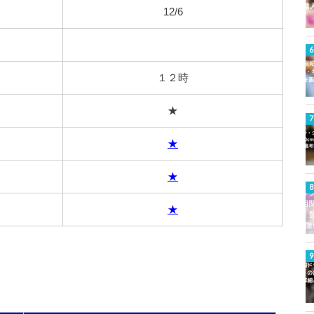
12/6
１２時
★
★
★
★