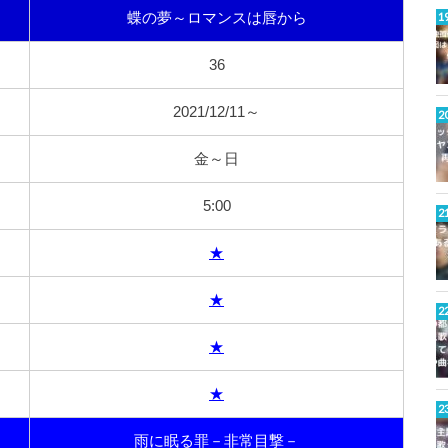
蝶の夢～ロマンスは唇から
36
2021/12/11～
金～日
5:00
★
★
★
★
雨に眠る罪－非常目撃－