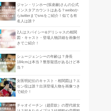
ジャン・リンホー(張凌赫)さんの公式
インスタアカウントはある？weiboか
らtwitterまでsnsをご紹介！似てる有
名人は誰？
2人はスパイシー&デリシャスの相関
図・キャスト・登場人物詳細を画像付
きでご紹介！
シュージェンシーの年齢は？身長
184cmは本当？整形疑惑があるけど本
当？
女医明妃伝のキャスト・相関図は？エ
セン役は誰？出演登場人物を画像つき
で紹介！
チャオイーチン（趙弈欽）の歴代彼女
は？好きなタイプは？結婚観や恋愛観