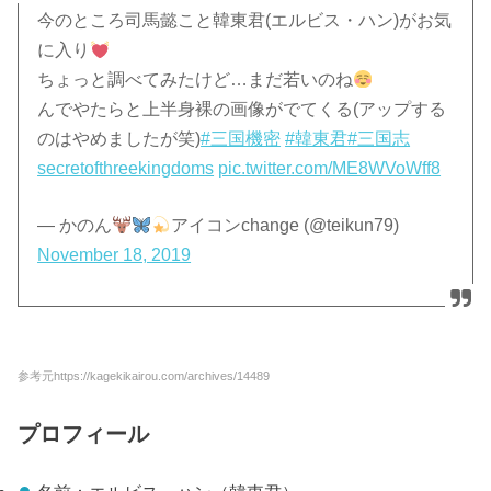
今のところ司馬懿こと韓東君(エルビス・ハン)がお気
に入り
ちょっと調べてみたけど…まだ若いのね
んでやたらと上半身裸の画像がでてくる(アップする
のはやめましたが笑)
#三国機密
#韓東君
#三国志
secretofthreekingdoms
pic.twitter.com/ME8WVoWff8
— かのん
アイコンchange (@teikun79)
November 18, 2019
参考元https://kagekikairou.com/archives/14489
プロフィール