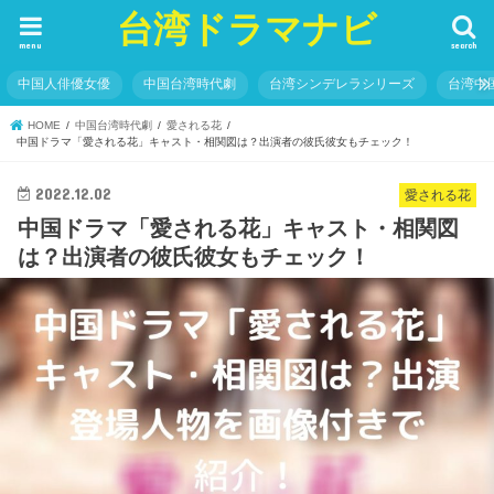
台湾ドラマナビ
menu
search
中国人俳優女優
中国台湾時代劇
台湾シンデレラシリーズ
台湾中
HOME
中国台湾時代劇
愛される花
中国ドラマ「愛される花」キャスト・相関図は？出演者の彼氏彼女もチェック！
2022.12.02
愛される花
中国ドラマ「愛される花」キャスト・相関図
は？出演者の彼氏彼女もチェック！