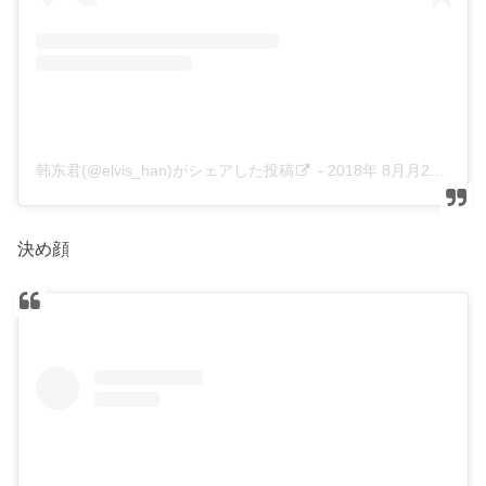
韩东君(@elvis_han)がシェアした投稿
-
2018年 8月月28日午前8時58分PDT
決め顔