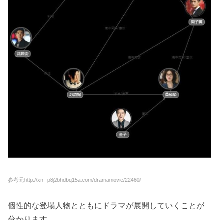
参考元
http://xn--p8j2bhdbq15a.com/dramamovie/22460/
個性的な登場人物とともにドラマが展開していくことが
分かります。