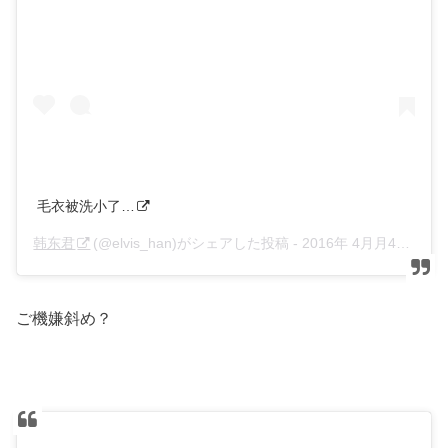
毛衣被洗小了…
韩东君
(@elvis_han)がシェアした投稿 -
2016年 4月月4日午後3時42分PDT
ご機嫌斜め？