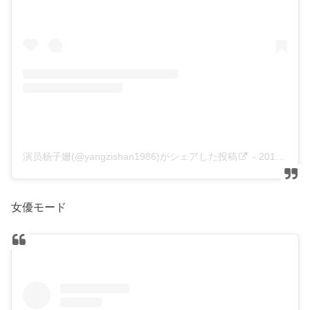
演员杨子姗(@yangzishan1986)がシェアした投稿
-
2017年 5月月17日午後9時50分PDT
女優モード