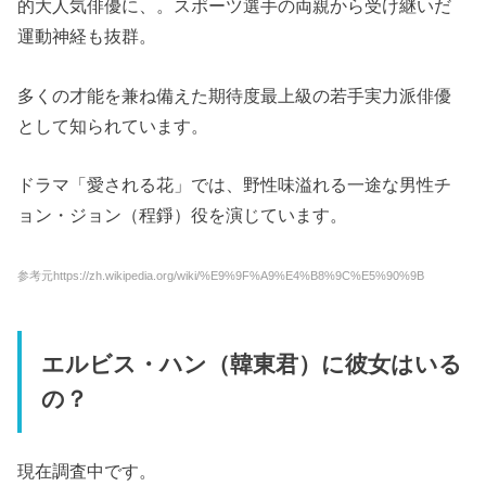
的大人気俳優に、。スポーツ選手の両親から受け継いだ
運動神経も抜群。
多くの才能を兼ね備えた期待度最上級の若手実力派俳優
として知られています。
ドラマ「愛される花」では、野性味溢れる一途な男性チ
ョン・ジョン（程錚）役を演じています。
参考元https://zh.wikipedia.org/wiki/%E9%9F%A9%E4%B8%9C%E5%90%9B
エルビス・ハン（韓東君）に彼女はいる
の？
現在調査中です。