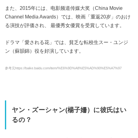
また、2015年には、电影频道传媒大奖（China Movie
Channel Media Awards）では、映画「重返20岁」のおけ
る演技が評価され、 最優秀女優賞を受賞しています。
ドラマ「愛される花」では、貧乏な転校生スー・ユンジ
ン（蘇韻錦）役を好演しています。
参考元https://baike.baidu.com/item/%E6%9D%A8%E5%AD%90%E5%A7%97
ヤン・ズーシャン(楊子姍）に彼氏はい
るの？