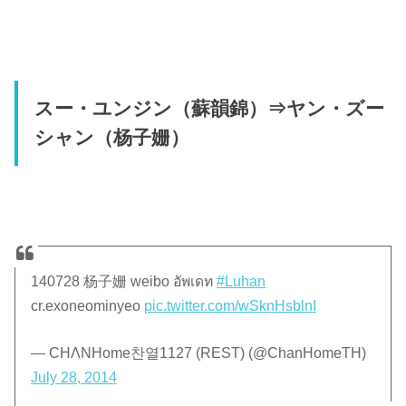
スー・ユンジン（蘇韻錦）⇒ヤン・ズー
シャン（杨子姗）
140728 杨子姗 weibo อัพเดท
#Luhan
cr.exoneominyeo
pic.twitter.com/wSknHsblnI
— CHΛNHome찬열1127 (REST) (@ChanHomeTH)
July 28, 2014