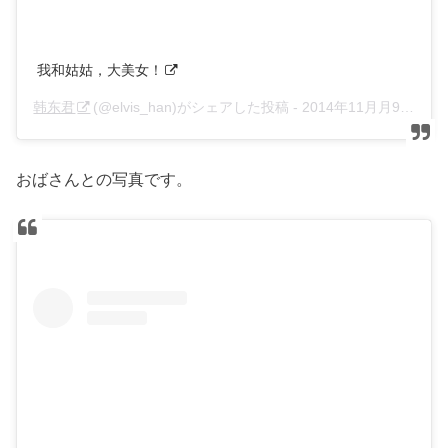
我和姑姑，大美女！
韩东君
(@elvis_han)がシェアした投稿 -
2014年11月月9日午後7時44分PST
おばさんとの写真です。