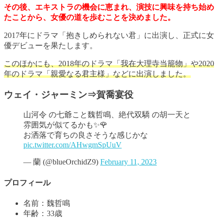
その後、エキストラの機会に恵まれ、演技に興味を持ち始め
たことから、女優の道を歩むことを決めました。
2017年にドラマ「抱きしめられない君」に出演し、正式に女
優デビューを果たします。
このほかにも、2018年のドラマ「我在大理寺当籠物」や2020
年のドラマ「親愛なる君主様」などに出演しました。
ウェイ・ジャーミン⇒賀喬宴役
山河令 の七爺こと魏哲鳴、絶代双驕 の胡一天と
雰囲気が似てるかも✨🌹
お洒落で育ちの良さそうな感じかな
pic.twitter.com/AHwgmSpUuV
— 蘭 (@blueOrchidZ9)
February 11, 2023
プロフィール
名前：魏哲鳴
年齢：33歳