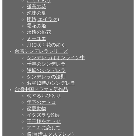
たくてんき
孤高の花
泡沫の夏
瓔珞(エイラク)
霜花の姫
永遠の桃花
ミーユエ
月に咲く花の如く
台湾シンデレラシリーズ
シンデレラはオンライン中
千年のシンデレラ
逆転のシンデレラ
シンデレラの法則
お昼12時のシンデレラ
台湾中国ドラマ人気作品
恋するおひとり
年下のオトコ
恋愛動物
イタズラなKiss
王子様をオトせ
アニキに恋して
路(台湾エクスプレス)