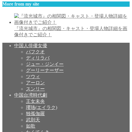
More from my site
『流光城市』の相関図・キャスト・登場人物詳細を画
像付きでご紹介！
中国人俳優女優
パフクオ
ディリラバ
ジュー・ジンイー
グーリーナーザー
ツウィ
アーロン
スンリー
中国台湾時代劇
王女未央
瓔珞(エイラク)
独孤伽羅
武則天
如歌