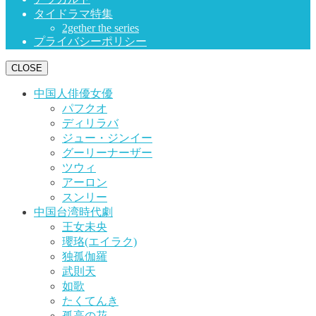
タイドラマ特集
2gether the series
プライバシーポリシー
CLOSE
中国人俳優女優
パフクオ
ディリラバ
ジュー・ジンイー
グーリーナーザー
ツウィ
アーロン
スンリー
中国台湾時代劇
王女未央
瓔珞(エイラク)
独孤伽羅
武則天
如歌
たくてんき
孤高の花