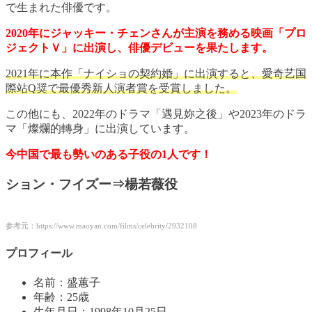
で生まれた俳優です。
2020年にジャッキー・チェンさんが主演を務める映画「プロ
ジェクトＶ」に出演し、俳優デビューを果たします。
2021年に本作「ナイショの契約婚」に出演すると、愛奇艺国
際站Q奨で最優秀新人演者賞を受賞しました。
この他にも、2022年のドラマ「遇見妳之後」や2023年のドラ
マ「燦爛的轉身」に出演しています。
今中国で最も勢いのある子役の1人です！
ション・フイズー⇒楊若薇役
参考元：https://www.maoyan.com/films/celebrity/2932108
プロフィール
名前：盛蕙子
年齢：25歳
生年月日：1998年10月25日