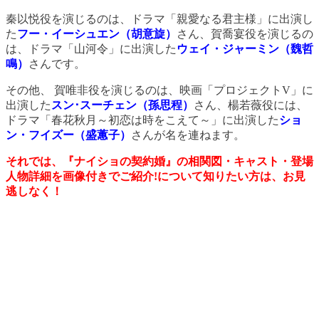
秦以悦役を演じるのは、ドラマ「親愛なる君主様」に出演し
た
フー・イーシュエン（胡意旋）
さん、賀喬宴役を演じるの
は、ドラマ「山河令」に出演した
ウェイ・ジャーミン
（魏哲
鳴）
さんです。
その他、 賀唯非役を演じるのは、映画「プロジェクトV」に
出演した
スン･スーチェン（孫思程）
さん、楊若薇役には、
ドラマ「春花秋月～初恋は時をこえて～」に出演した
ショ
ン
・フイズー（盛蕙子
）
さんが名を連ねます。
それでは、『ナイショの契約婚』の相関図・キャスト・登場
人物詳細を画像付きでご紹介!について知りたい方は、お見
逃しなく！