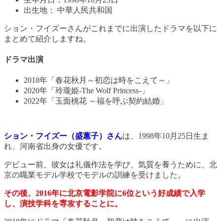
出生地： 中華人民共和国
ション・フイズーさんがこれまでに出演したドラマを以下に
まとめて紹介しますね。
ドラマ出演
2018年「春花秋月～初恋は時をこえて～」
2020年「玲瓏姫-The Wolf Princess-」
2022年「玉面桃花 ～福を呼ぶ契約結婚」
ション・フイズー（盛蕙子）さん
は、1998年10月25日生ま
れ、河南省出身の女優です。
デビュー前、彼女は礼儀作法を学び、気質を養うために、北
京の職業モデル学校でモデルの訓練を受けました。
その後、2016年に北京電影学院に6位という好成績で入学
し、演技学科を専攻することに。