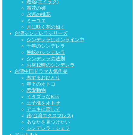
瓔珞(エイラク)
霜花の姫
永遠の桃花
ミーユエ
月に咲く花の如く
台湾シンデレラシリーズ
シンデレラはオンライン中
千年のシンデレラ
逆転のシンデレラ
シンデレラの法則
お昼12時のシンデレラ
台湾中国ドラマ人気作品
恋するおひとり
年下のオトコ
恋愛動物
イタズラなKiss
王子様をオトせ
アニキに恋して
路(台湾エクスプレス)
あなたを見つけたい
シンデレラ・シェフ
アラカルト