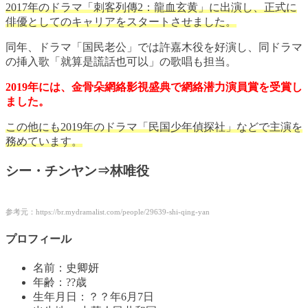
2017年のドラマ「刺客列傳2：龍血玄黄」に出演し、正式に
俳優としてのキャリアをスタートさせました。
同年、ドラマ「国民老公」では許嘉木役を好演し、同ドラマ
の挿入歌「就算是謊話也可以」の歌唱も担当。
2019年には、金骨朵網絡影視盛典で網絡潜力演員賞を受賞し
ました。
この他にも2019年のドラマ「民国少年偵探社」などで主演を
務めています。
シー・チンヤン⇒林唯役
参考元：https://br.mydramalist.com/people/29639-shi-qing-yan
プロフィール
名前：史卿妍
年齢：??歳
生年月日：？？年6月7日