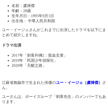
名前：虞禕傑
年齢：28歳
生年月日：1995年9月1日
出生地： 中華人民共和国
ユー・イージェさんがこれまでに出演したドラマを以下にま
とめて紹介しますね。
ドラマ出演
2017年「刺客列傳2：龍血玄黄」
2019年「民国少年偵探社」
2020年「天醒之路」
江蘇省無錫市で生まれた俳優の
ユー・イージェ
（虞禕傑）
さ
ん。
ユーさんは、ボーイズループ「刺客先生」のメンバーでもあ
ります。