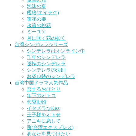
泡沫の夏
瓔珞(エイラク)
霜花の姫
永遠の桃花
ミーユエ
月に咲く花の如く
台湾シンデレラシリーズ
シンデレラはオンライン中
千年のシンデレラ
逆転のシンデレラ
シンデレラの法則
お昼12時のシンデレラ
台湾中国ドラマ人気作品
恋するおひとり
年下のオトコ
恋愛動物
イタズラなKiss
王子様をオトせ
アニキに恋して
路(台湾エクスプレス)
あなたを見つけたい