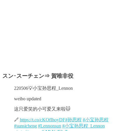
スン･スーチェン⇒ 賀唯非役
220506💡小宝孙思程_Lennon
weibo updated
这只爱笑的小可爱又来啦🐱
🔗
https://t.co/cKOfIhoyDF
#孙思程
#小宝孙思程
#sunsicheng
#Lennonsun
#小宝孙思程_Lennon