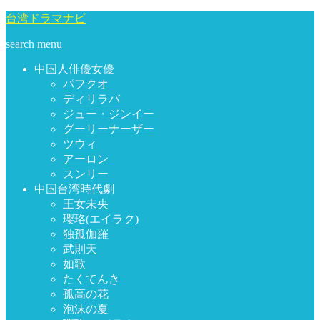
台湾ドラマナビ
search
menu
中国人俳優女優
パフクオ
ディリラバ
ジュー・ジンイー
グーリーナーザー
ツウィ
アーロン
スンリー
中国台湾時代劇
王女未央
瓔珞(エイラク)
独孤伽羅
武則天
如歌
たくてんき
孤高の花
泡沫の夏