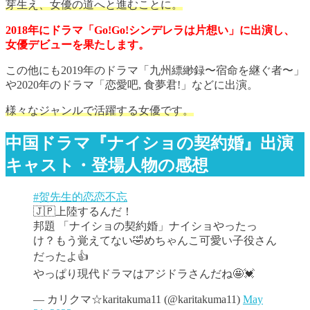
芽生え、女優の道へと進むことに。
2018年にドラマ「Go!Go!シンデレラは片想い」に出演し、
女優デビューを果たします。
この他にも2019年のドラマ「九州縹緲録〜宿命を継ぐ者〜」
や2020年のドラマ「恋愛吧, 食夢君!」などに出演。
様々なジャンルで活躍する女優です。
中国ドラマ『ナイショの契約婚』出演
キャスト・登場人物の感想
#贺先生的恋恋不忘
🇯🇵上陸するんだ！
邦題 「ナイショの契約婚」ナイショやったっ
け？もう覚えてない🤣めちゃんこ可愛い子役さん
だったよ👍
やっぱり現代ドラマはアジドラさんだね🤩💓
— カリクマ☆karitakuma11 (@karitakuma11)
May