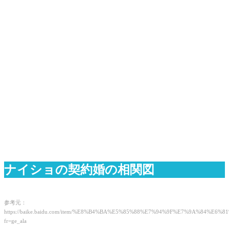
ナイショの契約婚の相関図
参考元：
https://baike.baidu.com/item/%E8%B4%BA%E5%85%88%E7%94%9F%E7%9A%84%E6
fr=ge_ala