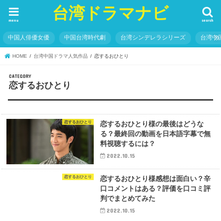
台湾ドラマナビ
menu
search
中国人俳優女優
中国台湾時代劇
台湾シンデレラシリーズ
台湾中
HOME
台湾中国ドラマ人気作品
恋するおひとり
恋するおひとり
恋するおひとり
恋するおひとり様の最後はどうな
る？最終回の動画を日本語字幕で無
料視聴するには？
2022.10.15
恋するおひとり
恋するおひとり様感想は面白い？辛
口コメントはある？評価を口コミ評
判でまとめてみた
2022.10.15