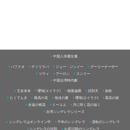
中国人俳優女優
パフクオ
ディリラバ
ジュー・ジンイー
グーリーナーザー
ツウィ
アーロン
スンリー
中国台湾時代劇
王女未央
瓔珞(エイラク)
独孤伽羅
武則天
如歌
たくてんき
孤高の花
泡沫の夏
瓔珞(エイラク)
霜花の姫
永遠の桃花
ミーユエ
月に咲く花の如く
台湾シンデレラシリーズ
シンデレラはオンライン中
千年のシンデレラ
逆転のシンデレラ
シンデレラの法則
お昼12時のシンデレラ