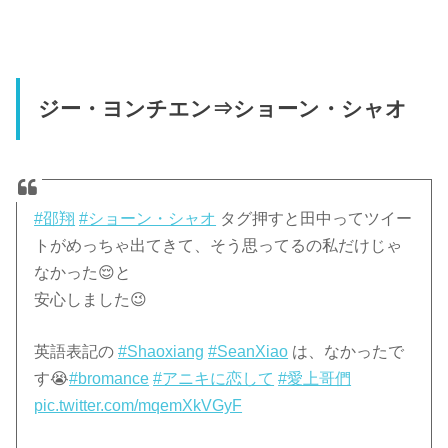
ジー・ヨンチエン⇒ショーン・シャオ
#邵翔
#ショーン・シャオ
タグ押すと田中ってツイー
トがめっちゃ出てきて、そう思ってるの私だけじゃ
なかった😌と
安心しました😉
英語表記の
#Shaoxiang
#SeanXiao
は、なかったで
す😭
#bromance
#アニキに恋して
#愛上哥們
pic.twitter.com/mqemXkVGyF