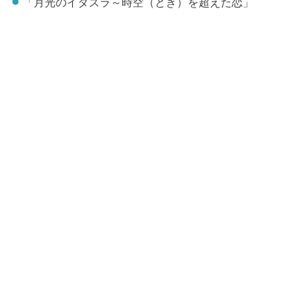
「月光のイタズラ～時空（とき）を超えた恋」