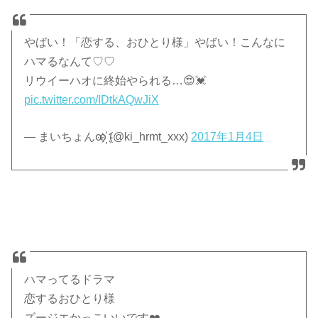
やばい！「恋する、おひとり様」やばい！こんなに
ハマるなんて♡♡
リウイーハオに終始やられる…😍💓
pic.twitter.com/IDtkAQwJiX
— まいちょんꙭ҉ (@ki_hrmt_xxx)
2017年1月4日
ハマってるドラマ
恋するおひとり様
ズージエかっこいいです❤️