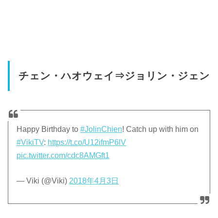
チェン・ハオウェイ⇒ジョリン・ジェン
Happy Birthday to
#JolinChien
! Catch up with him on
#VikiTV
:
https://t.co/U12ifmP6lV
pic.twitter.com/cdc8AMGft1
— Viki (@Viki)
2018年4月3日