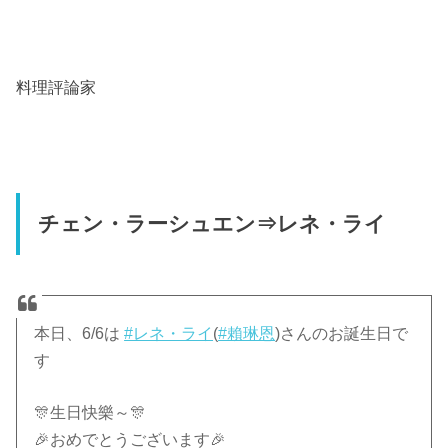
料理評論家
チェン・ラーシュエン⇒レネ・ライ
本日、6/6は
#レネ・ライ
(
#賴琳恩
)さんのお誕生日で
す
🎊生日快樂～🎊
🎉おめでとうございます🎉