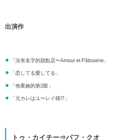
出演作
「沒有名字的甜點店〜Amour et Pâtisserie」
「恋してる愛してる」
「他看她的第2眼」
「元カレはユーレイ様!?」
トゥ・カイチー⇒パフ・クオ