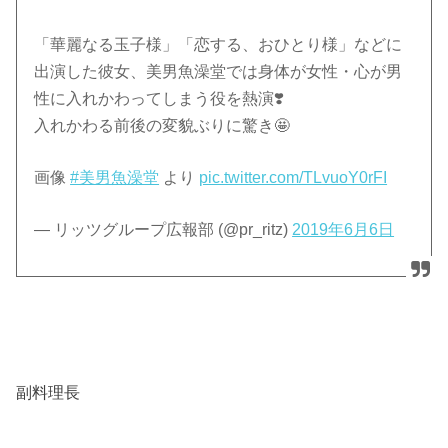
「華麗なる玉子様」「恋する、おひとり様」などに
出演した彼女、美男魚澡堂では身体が女性・心が男
性に入れかわってしまう役を熱演❣️
入れかわる前後の変貌ぶりに驚き🤩
画像
#美男魚澡堂
より
pic.twitter.com/TLvuoY0rFI
— リッツグループ広報部 (@pr_ritz)
2019年6月6日
副料理長