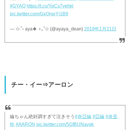
#GYAO
https://t.co/YpCs7yehkl
pic.twitter.com/GxQnwYj1B9
— ✩‧˚॰ aya🍀 ⋆｡˚✩ (@ayaya_dean)
2019年1月21日
チー・イー⇒アーロン
綸ちゃん絶好調すぎて泣きそう
#炎亞綸
#亞綸
#炎亚
纶
#AARON
pic.twitter.com/5GfBUNavgk