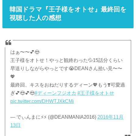
韓国ドラマ『王子様をオトせ』最終回を
視聴した人の感想
はぁ〜〜💕😍
王子様をオトせ！やっと観終わった💦15話分くらい
早送りしながらやっとです😭DEANさん拾い見〜〜
💖
最終回、キスをおねだりするディーン💖もう❣️可愛過
ぎ💕😍💕😍
#ディーンフジオカ
#王子様をオトせ
pic.twitter.com/DHWTJXkCMi
— でぃんまに⚡️⚡️ (@DEANMANIA2016)
2016年11月
13日