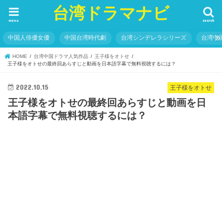
台湾ドラマナビ
menu
search
中国人俳優女優
中国台湾時代劇
台湾シンデレラシリーズ
台湾中
HOME
台湾中国ドラマ人気作品
王子様をオトせ
王子様をオトせの最終回あらすじと動画を日本語字幕で無料視聴するには？
2022.10.15
王子様をオトせ
王子様をオトせの最終回あらすじと動画を日
本語字幕で無料視聴するには？