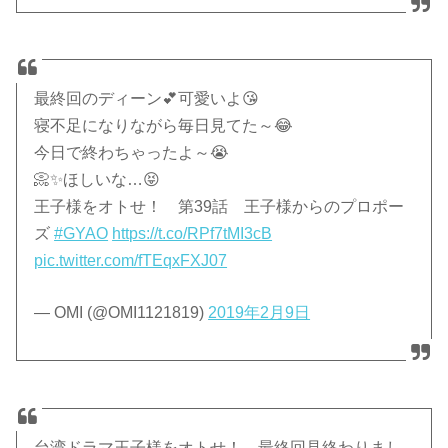
最終回のディーン💕可愛いよ😘
寝不足になりながら毎日見てた～😂
今日で終わちゃったよ～😭
📀✨ほしいな…😝
王子様をオトせ！ 第39話 王子様からのプロポー
ズ
#GYAO
https://t.co/RPf7tMI3cB
pic.twitter.com/fTEqxFXJ07
— OMI (@OMI1121819)
2019年2月9日
台湾ドラマ王子様をオトせ！、最終回見終わりまし