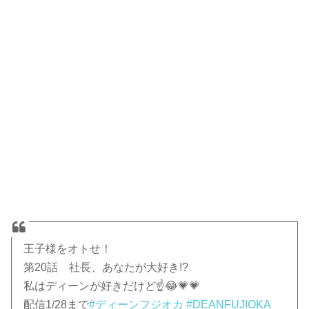
王子様をオトせ！
第20話 社長、あなたが大好き!?
私はディーンが好きだけど☝️😂💗💗
配信1/28まで
#ディーンフジオカ
#DEANFUJIOKA