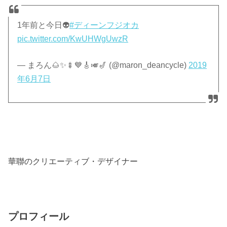
1年前と今日👽
#ディーンフジオカ
pic.twitter.com/KwUHWgUwzR
— まろん🌰✨🍢💙🎸🎺🎷 (@maron_deancycle)
2019
年6月7日
華聯のクリエーティブ・デザイナー
プロフィール