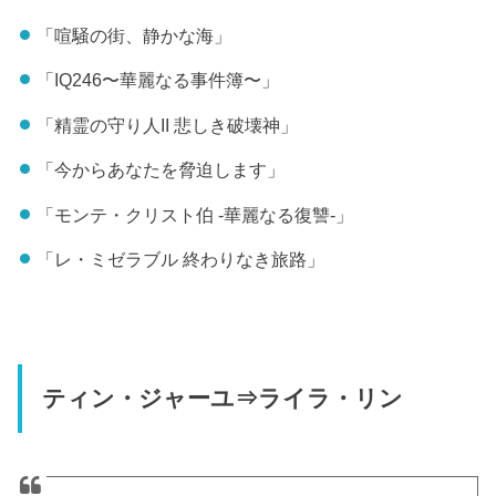
「喧騒の街、静かな海」
「IQ246〜華麗なる事件簿〜」
「精霊の守り人II 悲しき破壊神」
「今からあなたを脅迫します」
「モンテ・クリスト伯 -華麗なる復讐-」
「レ・ミゼラブル 終わりなき旅路」
ティン・ジャーユ⇒ライラ・リン