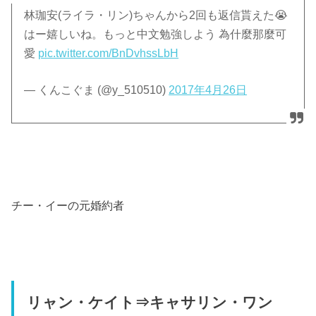
林珈安(ライラ・リン)ちゃんから2回も返信貰えた😭
はー嬉しいね。もっと中文勉強しよう 為什麼那麼可
愛
pic.twitter.com/BnDvhssLbH
— くんこぐま (@y_510510)
2017年4月26日
チー・イーの元婚約者
リャン・ケイト⇒キャサリン・ワン