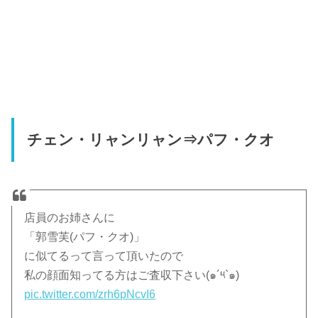
チェン・リャンリャン⇒パフ・クオ
店員のお姉さんに
「郭雪芙(パフ・クオ)」
に似てるって言って頂いたので
私の顔面知ってる方はご査収下さい(๑´༥`๑)
pic.twitter.com/zrh6pNcvI6