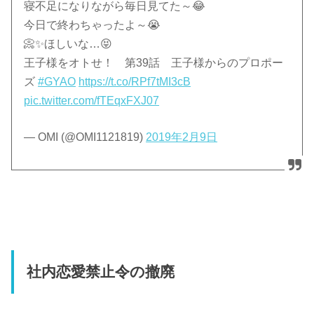
寝不足になりながら毎日見てた～😂
今日で終わちゃったよ～😭
📀✨ほしいな…😝
王子様をオトせ！ 第39話 王子様からのプロポー
ズ
#GYAO
https://t.co/RPf7tMI3cB
pic.twitter.com/fTEqxFXJ07
— OMI (@OMI1121819)
2019年2月9日
社内恋愛禁止令の撤廃