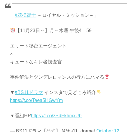
「
#花様衛士
～ロイヤル・ミッション～」
【11月23日～】月～木曜 午後4：59
エリート秘密エージェント
×
キュートなキレ者捜査官
事件解決とツンデレロマンスの行方にハマる
▼
#BS11ドラマ
インスタで見どころ紹介
https://t.co/Taea5HGwYm
▼番組HP
https://t.co/zSdFkhmxUb
— BS11ドラマ【公式】 (@bs11_drama)
October 12,