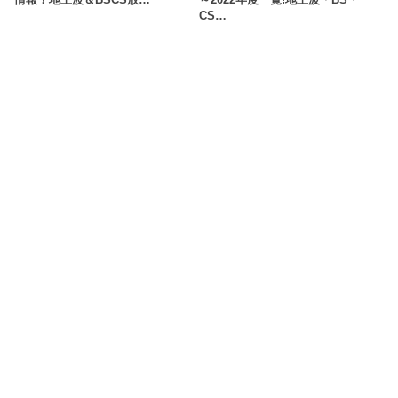
情報！地上波＆BSCS放…
～2022年度一覧!地上波・BS・
CS…