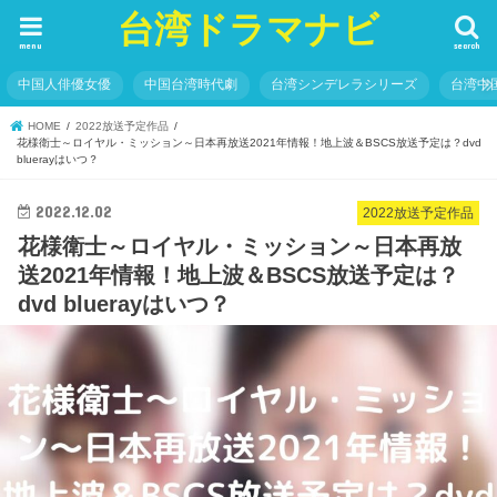
台湾ドラマナビ
menu
search
中国人俳優女優
中国台湾時代劇
台湾シンデレラシリーズ
台湾中
HOME
2022放送予定作品
花様衛士～ロイヤル・ミッション～日本再放送2021年情報！地上波＆BSCS放送予定は？dvd
bluerayはいつ？
2022.12.02
2022放送予定作品
花様衛士～ロイヤル・ミッション～日本再放
送2021年情報！地上波＆BSCS放送予定は？
dvd bluerayはいつ？