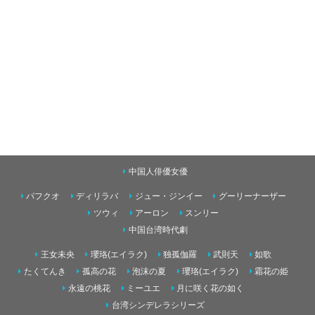
中国人俳優女優
パフクオ
ディリラバ
ジュー・ジンイー
グーリーナーザー
ツウィ
アーロン
スンリー
中国台湾時代劇
王女未央
瓔珞(エイラク)
独孤伽羅
武則天
如歌
たくてんき
孤高の花
泡沫の夏
瓔珞(エイラク)
霜花の姫
永遠の桃花
ミーユエ
月に咲く花の如く
台湾シンデレラシリーズ