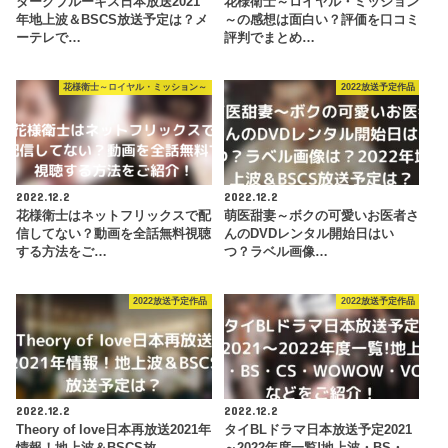
ダークブルーキス日本放送2021
花様衛士～ロイヤル・ミッション
年地上波＆BSCS放送予定は？メ
～の感想は面白い？評価を口コミ
ーテレで…
評判でまとめ…
花様衛士～ロイヤル・ミッション～
2022放送予定作品
2022.12.2
2022.12.2
花様衛士はネットフリックスで配
萌医甜妻～ボクの可愛いお医者さ
信してない？動画を全話無料視聴
んのDVDレンタル開始日はい
する方法をご…
つ？ラベル画像…
2022放送予定作品
2022放送予定作品
2022.12.2
2022.12.2
Theory of love日本再放送2021年
タイBLドラマ日本放送予定2021