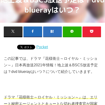
Pocket
この記事では、ドラマ『花様衛士～ロイヤル・ミッショ
ン～』日本再放送2021年情報！地上波＆BSCS放送予定
は？dvd bluerayはいつ？について紹介していきます。
ドラマ『花様衛士～ロイヤル・ミッション～』は、エリ
ート秘密エージェントとキュートな切れ者捜査官が国家