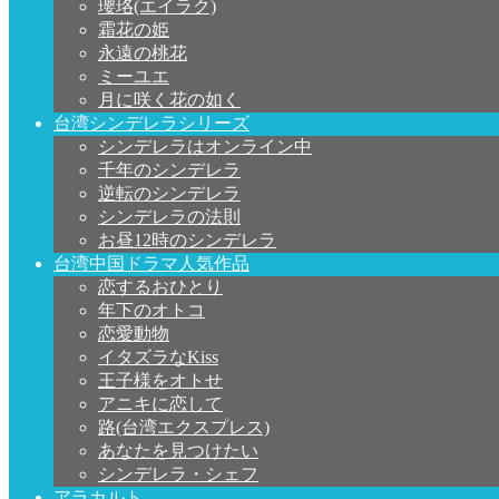
瓔珞(エイラク)
霜花の姫
永遠の桃花
ミーユエ
月に咲く花の如く
台湾シンデレラシリーズ
シンデレラはオンライン中
千年のシンデレラ
逆転のシンデレラ
シンデレラの法則
お昼12時のシンデレラ
台湾中国ドラマ人気作品
恋するおひとり
年下のオトコ
恋愛動物
イタズラなKiss
王子様をオトせ
アニキに恋して
路(台湾エクスプレス)
あなたを見つけたい
シンデレラ・シェフ
アラカルト