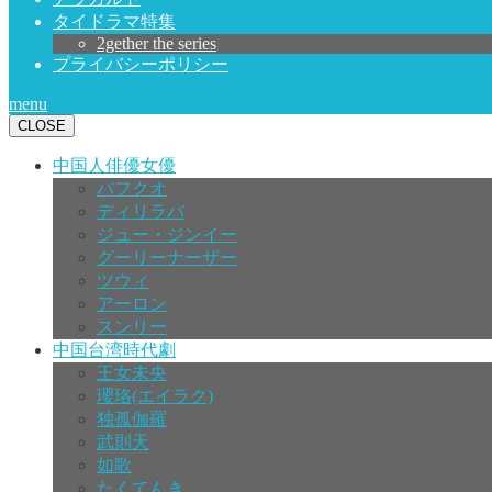
タイドラマ特集
2gether the series
プライバシーポリシー
menu
CLOSE
中国人俳優女優
パフクオ
ディリラバ
ジュー・ジンイー
グーリーナーザー
ツウィ
アーロン
スンリー
中国台湾時代劇
王女未央
瓔珞(エイラク)
独孤伽羅
武則天
如歌
たくてんき