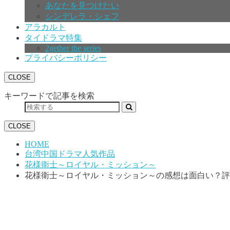
あなたを見つけたい
シンデレラ・シェフ
アラカルト
タイドラマ特集
2gether the series
プライバシーポリシー
CLOSE
キーワードで記事を検索
CLOSE
HOME
台湾中国ドラマ人気作品
花様衛士～ロイヤル・ミッション～
花様衛士～ロイヤル・ミッション～の感想は面白い？評