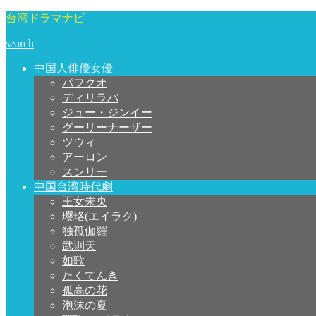
台湾ドラマナビ
search
中国人俳優女優
パフクオ
ディリラバ
ジュー・ジンイー
グーリーナーザー
ツウィ
アーロン
スンリー
中国台湾時代劇
王女未央
瓔珞(エイラク)
独孤伽羅
武則天
如歌
たくてんき
孤高の花
泡沫の夏