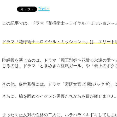
Pocket
この記事では、ドラマ『花様衛士～ロイヤル・ミッション～
ドラマ『花様衛士～ロイヤル・ミッション～』は、エリート
陸繹役を演じるのは、ドラマ「麗王別姫〜花散る永遠の愛〜
じるのは、ドラマ「ときめき♡旋風ガール」や「最上のボク
その他、厳世蕃役には、ドラマ「宮廷女官 若曦(ジャクギ)
さらに、脇を固めるイケメン男優たちからも目が離せません
まったく正反対の性格の二人に、ハラハラドキドキしてしま