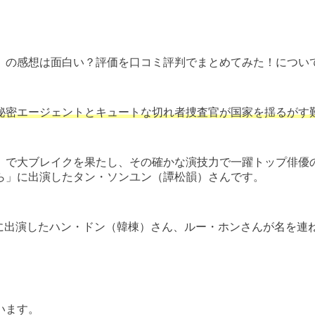
』の感想は面白い？評価を口コミ評判でまとめてみた！につい
秘密エージェントとキュートな切れ者捜査官が国家を揺るがす
」で大ブレイクを果たし、その確かな演技力で一躍トップ俳優
ら」に出演したタン・ソンユン（譚松韻）さんです。
」に出演したハン・ドン（韓棟）さん、ルー・ホンさんが名を連
。
います。