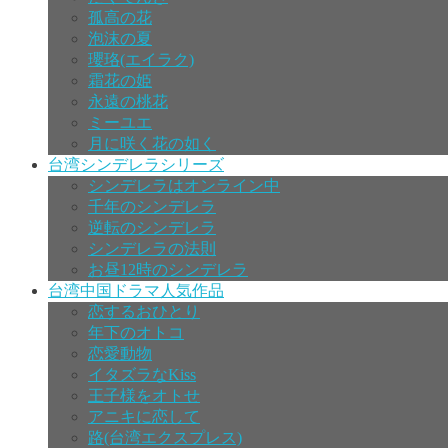
孤高の花
泡沫の夏
瓔珞(エイラク)
霜花の姫
永遠の桃花
ミーユエ
月に咲く花の如く
台湾シンデレラシリーズ
シンデレラはオンライン中
千年のシンデレラ
逆転のシンデレラ
シンデレラの法則
お昼12時のシンデレラ
台湾中国ドラマ人気作品
恋するおひとり
年下のオトコ
恋愛動物
イタズラなKiss
王子様をオトせ
アニキに恋して
路(台湾エクスプレス)