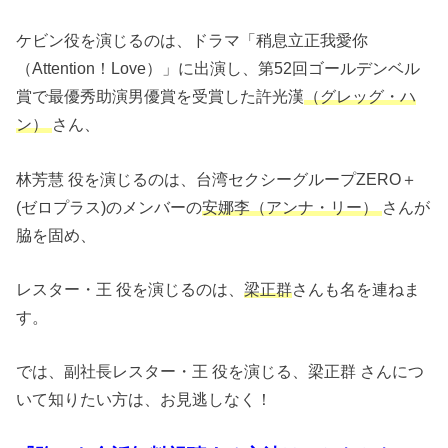
ケビン役を演じるのは、ドラマ「稍息立正我愛你
（Attention！Love）」に出演し、第52回ゴールデンベル
賞で最優秀助演男優賞を受賞した許光漢
（グレッグ・ハ
ン）
さん、
林芳慧 役を演じるのは、台湾セクシーグループZERO＋
(ゼロプラス)のメンバーの
安娜李（アンナ・リー）
さんが
脇を固め、
レスター・王 役を演じるのは、
梁正群
さんも名を連ねま
す。
では、副社長レスター・王 役を演じる、梁正群 さんにつ
いて知りたい方は、お見逃しなく！