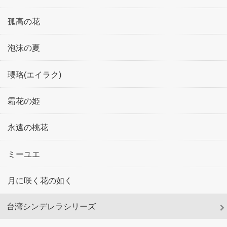
孤高の花
泡沫の夏
瓔珞(エイラク)
霜花の姫
永遠の桃花
ミーユエ
月に咲く花の如く
台湾シンデレラシリーズ