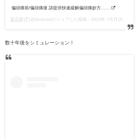
偏頭痛前/偏頭痛後 請提供快速緩解偏頭痛妙方........
梁正群
(@doctorpi)がシェアした投稿 -
2019年 7月月18日午後11時00分PDT
数十年後をシミュレーション！