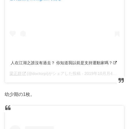
人在江湖之誰沒有過去？ 你知道我以前是支持運動家嗎？
梁正群
(@doctorpi)がシェアした投稿 -
2019年10月月4日午前7時48分PDT
幼少期の1枚。