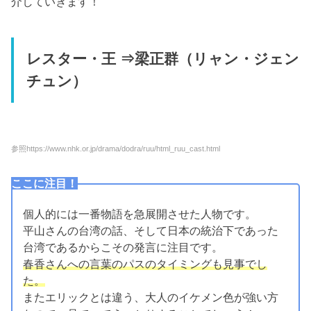
介していきます！
レスター・王 ⇒
梁正群
（リャン・ジェン
チュン）
参照https://www.nhk.or.jp/drama/dodra/ruu/html_ruu_cast.html
ここに注目！
個人的には一番物語を急展開させた人物です。
平山さんの台湾の話、そして日本の統治下であった
台湾であるからこその発言に注目です。
春香さんへの言葉のパスのタイミングも見事でし
た。
またエリックとは違う、大人のイケメン色が強い方