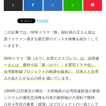
Pocket
この記事では、NHKドラマ『路』副社長の王さん役は
誰？イケメン過ぎる梁正群のインスタ画像を紹介！して
いきます。
NHKドラマ『路（ルウ）台湾エクスプレス』は、吉田修
一さんは、傑作小説「路（ルウ）」を実写ドラマ化し、
台湾新幹線プロジェクトの軌跡を縦糸に、日本人と台湾
人のあたたかな心の絆を 描いています。
1999年12月東京の商社・大井物産の台湾高速鉄道の車両
システムの優先交渉権を日本の新幹線が大逆転で獲得、
入社４年目の春香（波瑠）はプロジェクトの一員として