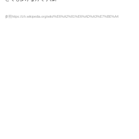
参照https://zh.wikipedia.org/wiki/%E6%A2%81%E6%AD%A3%E7%BE%A4