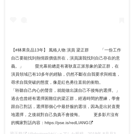
【#林果良品13年】 風格人物 演員 梁正群 ⠀⠀⠀ 「一份工作
自己要能找到熱情跟價值所在，演員讓我找到自己存在的意
義。」 ⠀⠀⠀ 螢光幕前總是有著耿直正派形象的梁正群，在
演員領域已有10多年的經驗，仍然不斷在自我要求與精進，
尋求自我突破的態度，像是紅色勇往直前的衝勁。 ⠀⠀⠀
「聆聽自己內心的聲音，就能做出讓自己不後悔的選擇。」
過去也曾經有選擇困難症的梁正群，經過時間的歷練，學會
跟自己對話，選擇那個心中最舒服的選項，因為是出於直覺
地選擇，之後就對自己負責不會後悔。 ⠀⠀⠀ 更多影片沒有
的獨家對話內容：https://pse.is/redLIANG
梁正群
(@doctorpi)がシェアした投稿 -
2019年 8月月3日午前1時38分PDT