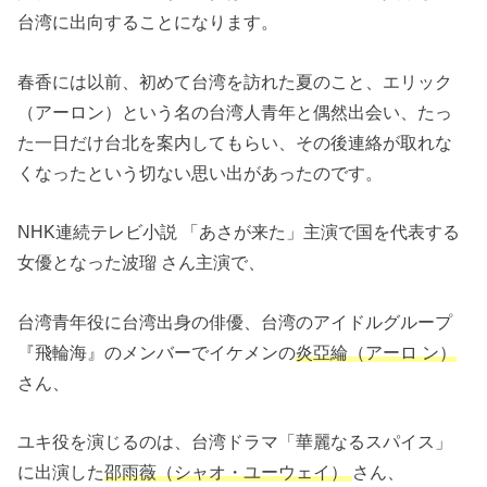
台湾に出向することになります。
春香には以前、初めて台湾を訪れた夏のこと、エリック
（アーロン）という名の台湾人青年と偶然出会い、たっ
た一日だけ台北を案内してもらい、その後連絡が取れな
くなったという切ない思い出があったのです。
NHK連続テレビ小説 「あさが来た」主演で国を代表する
女優となった波瑠 さん主演で、
台湾青年役に台湾出身の俳優、台湾のアイドルグループ
『飛輪海』のメンバーでイケメンの
炎亞綸（アーロ
ン）
さん、
ユキ役を演じるのは、台湾ドラマ「華麗なるスパイス」
に出演した
邵雨薇（シャオ・ユーウェイ）
さん、