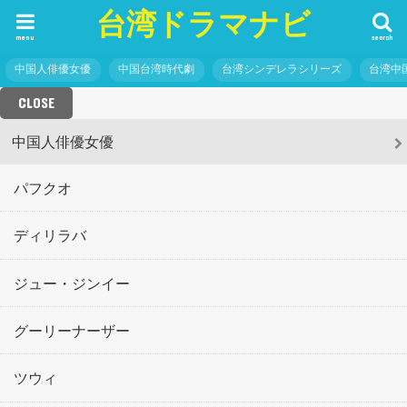
台湾ドラマナビ
menu
search
中国人俳優女優
中国台湾時代劇
台湾シンデレラシリーズ
台湾中
CLOSE
中国人俳優女優
パフクオ
ディリラバ
ジュー・ジンイー
グーリーナーザー
ツウィ