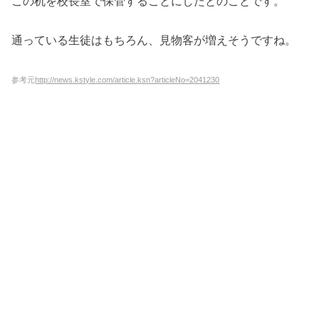
この机を校長室で保管することにしたとのことです。
通っている生徒はもちろん、見物客が増えそうですね。
参考元
http://news.kstyle.com/article.ksn?articleNo=2041230