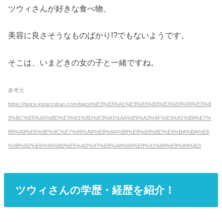
ツウィさんが好きな食べ物、
美容に良さそうなものばかり!?でもないようです。
そこは、いまどきの女の子と一緒ですね。
参考元
https://twice.kstarzukan.com/twice%E3%83%A1%E3%83%B3%E3%83%90%E3%8
3%BC%E5%A5%BD%E3%81%8D%E3%81%AA%E9%A3%9F%E3%81%B9%E7%
89%A9%E6%9E%9C%E7%89%A9%E8%8A%B8%E8%83%BD%E4%BA%BA%E6
%9B%B2%E6%95%B0%E5%AD%97%E8%A8%80%E8%91%89%E8%89%B2/
ツウィさんの学歴・経歴を紹介！