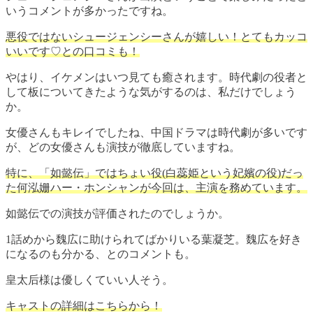
いうコメントが多かったですね。
悪役ではないシュージェンシーさんが嬉しい！とてもカッコ
いいです♡との口コミも！
やはり、イケメンはいつ見ても癒されます。時代劇の役者と
して板についてきたような気がするのは、私だけでしょう
か。
女優さんもキレイでしたね、中国ドラマは時代劇が多いです
が、どの女優さんも演技が徹底していますね。
特に、「如懿伝」ではちょい役(白蕊姫という妃嬪の役)だっ
た何泓姗ハー・ホンシャンが今回は、主演を務めています。
如懿伝での演技が評価されたのでしょうか。
1話めから魏広に助けられてばかりいる葉凝芝。魏広を好き
になるのも分かる、とのコメントも。
皇太后様は優しくていい人そう。
キャストの詳細はこちらから！