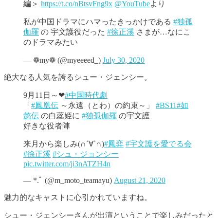
編＞
https://t.co/nBtsvFng9x
@YouTube
より
私が中国ドラマにハマったきっかけである
#独孤
伽羅
の 宇文護役だった
#徐正溪
さまが…なにこ
のドラマみたい
— ❁my❁ (@myeeeed_)
July 30, 2020
絶大なる人気を誇るシュー・ジェンシー。
9月11日～❤
#中国時代劇
「
#鳳凰伝
～永遠（とわ）の約束～」
#BS11
#如
懿伝
の白蕊姫に
#独孤伽羅
の宇文護
好きな役者陣
来月から楽しみ(∩´∀`∩)
#鳳弈
#宇文護を愛でる会
#徐正溪
#シュ・ジョンシー
pic.twitter.com/ji3nATZH4n
— *.ﾟ (@m_moto_teamayu)
August 21, 2020
魅力的なキャストに心引かれていますね。
シュー・ジェンシーさんが出演ということで楽しみだったと