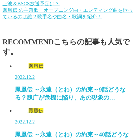
上波＆BSCS放送予定は？
鳳凰伝 の主題歌・オープニング曲・エンディング曲を歌っ
ているのは誰？歌手名や曲名・歌詞を紹介！
RECOMMEND
こちらの記事も人気で
す。
鳳凰伝
2022.12.2
鳳凰伝 ～永遠（とわ）の約束～9話どうな
る？魏广が危機に陥り、あの現象の…
鳳凰伝
2022.12.2
鳳凰伝 ～永遠（とわ）の約束～40話どうな