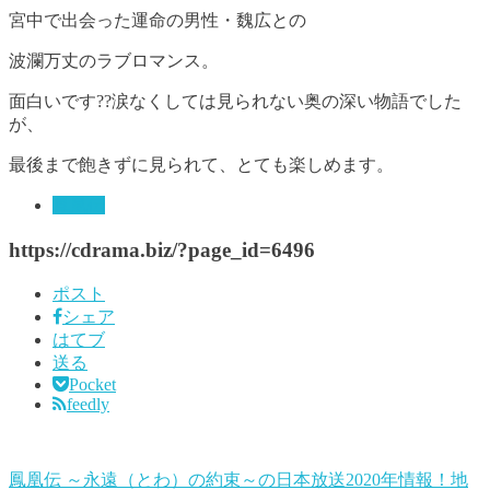
宮中で出会った運命の男性・魏広との
波瀾万丈のラブロマンス。
面白いです??涙なくしては見られない奥の深い物語でした
が、
最後まで飽きずに見られて、とても楽しめます。
鳳凰伝
https://cdrama.biz/?page_id=6496
ポスト
シェア
はてブ
送る
Pocket
feedly
鳳凰伝 ～永遠（とわ）の約束～の日本放送2020年情報！地