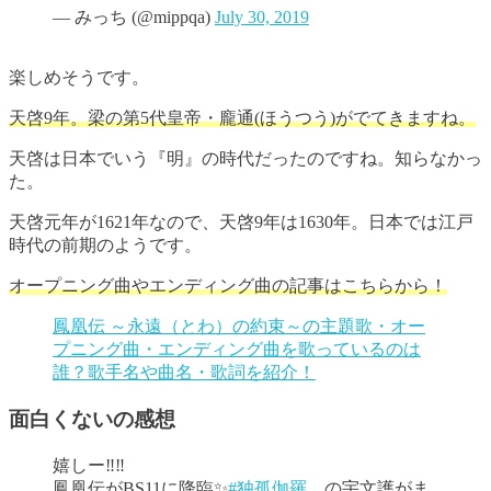
— みっち (@mippqa)
July 30, 2019
楽しめそうです。
天啓9年。梁の第5代皇帝・龐通(ほうつう)がでてきますね。
天啓は日本でいう『明』の時代だったのですね。知らなかっ
た。
天啓元年が1621年なので、天啓9年は1630年。日本では江戸
時代の前期のようです。
オープニング曲やエンディング曲の記事はこちらから！
鳳凰伝 ～永遠（とわ）の約束～の主題歌・オー
プニング曲・エンディング曲を歌っているのは
誰？歌手名や曲名・歌詞を紹介！
面白くないの感想
嬉しー‼️‼️
鳳凰伝がBS11に降臨✨
#独孤伽羅
の宇文護がま