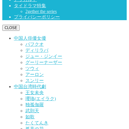
タイドラマ特集
2gether the series
プライバシーポリシー
CLOSE
中国人俳優女優
パフクオ
ディリラバ
ジュー・ジンイー
グーリーナーザー
ツウィ
アーロン
スンリー
中国台湾時代劇
王女未央
瓔珞(エイラク)
独孤伽羅
武則天
如歌
たくてんき
孤高の花