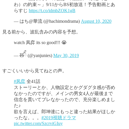
わ）の約束～」9/11からBS初放送！予告動画とあ
らすじ
https://t.co/idmbZOK1gB
— はち@華流 (@hachimondrama)
August 10, 2020
見る前から、波乱含みの内容を予想。
watch 凤弈 its so good!!! 😭
— 🧸ིྀ (@yanjunies)
May 30, 2019
すごくいいから見てねとの声。
#凤弈
全41話
ストーリーとか、人物設定とかグダグタ感が否め
なかったのですが、メインの男女4人が最後まで
信念を貫いてブレなかったので、充分楽しめまし
た♪
欲を言えば、郎坤達にもっと違った結果がほしか
ったな。。。
#2019視聴ドラマ
pic.twitter.com/SzcrviGIuy