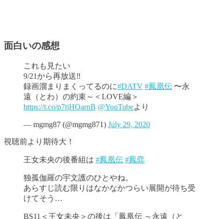
面白いの感想
これも見たい
9/21から再放送‼️
録画溜まりまくってるのに
#DATV
#鳳凰伝
〜永
遠（とわ）の約束～＜LOVE編＞
https://t.co/p7tjHOarnB
@YouTube
より
— mgmg87 (@mgmg871)
July 29, 2020
視聴前より期待大！
王女未央の後番組は
#鳳凰伝
#鳳弈
独孤伽羅の宇文護のひとやね。
あらすじ読む限りはなかなかつらい展開が待ち受
けてそう…
BS11＜王女未央＞の後は「鳳凰伝 ～永遠（と