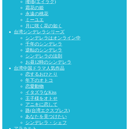
瓔珞(エイラク)
霜花の姫
永遠の桃花
ミーユエ
月に咲く花の如く
台湾シンデレラシリーズ
シンデレラはオンライン中
千年のシンデレラ
逆転のシンデレラ
シンデレラの法則
お昼12時のシンデレラ
台湾中国ドラマ人気作品
恋するおひとり
年下のオトコ
恋愛動物
イタズラなKiss
王子様をオトせ
アニキに恋して
路(台湾エクスプレス)
あなたを見つけたい
シンデレラ・シェフ
アラカルト