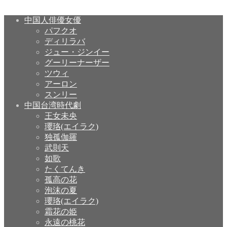
中国人俳優女優
パフクオ
ディリラバ
ジュー・ジンイー
グーリーナーザー
ツウィ
アーロン
スンリー
中国台湾時代劇
王女未央
瓔珞(エイラク)
独孤伽羅
武則天
如歌
たくてんき
孤高の花
泡沫の夏
瓔珞(エイラク)
霜花の姫
永遠の桃花