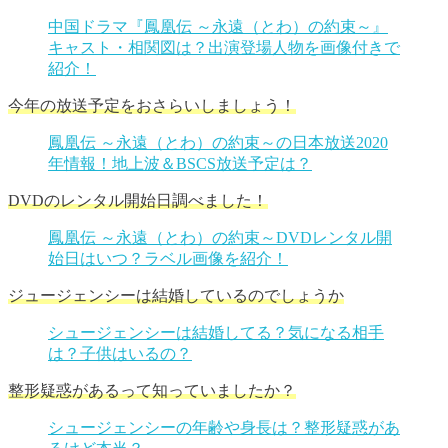
中国ドラマ『鳳凰伝 ～永遠（とわ）の約束～』
キャスト・相関図は？出演登場人物を画像付きで
紹介！
今年の放送予定をおさらいしましょう！
鳳凰伝 ～永遠（とわ）の約束～の日本放送2020
年情報！地上波＆BSCS放送予定は？
DVDのレンタル開始日調べました！
鳳凰伝 ～永遠（とわ）の約束～DVDレンタル開
始日はいつ？ラベル画像を紹介！
ジュージェンシーは結婚しているのでしょうか
シュージェンシーは結婚してる？気になる相手
は？子供はいるの？
整形疑惑があるって知っていましたか？
シュージェンシーの年齢や身長は？整形疑惑があ