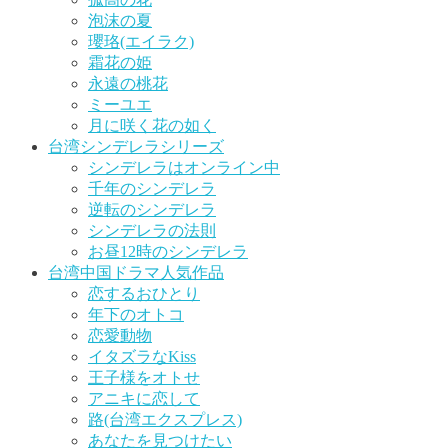
泡沫の夏
瓔珞(エイラク)
霜花の姫
永遠の桃花
ミーユエ
月に咲く花の如く
台湾シンデレラシリーズ
シンデレラはオンライン中
千年のシンデレラ
逆転のシンデレラ
シンデレラの法則
お昼12時のシンデレラ
台湾中国ドラマ人気作品
恋するおひとり
年下のオトコ
恋愛動物
イタズラなKiss
王子様をオトせ
アニキに恋して
路(台湾エクスプレス)
あなたを見つけたい