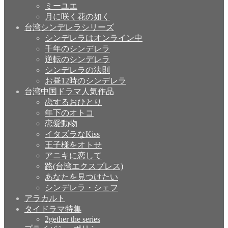
ミーユエ
月に咲く花の如く
台湾シンデレラシリーズ
シンデレラはオンライン中
千年のシンデレラ
逆転のシンデレラ
シンデレラの法則
お昼12時のシンデレラ
台湾中国ドラマ人気作品
恋するおひとり
年下のオトコ
恋愛動物
イタズラなKiss
王子様をオトせ
アニキに恋して
路(台湾エクスプレス)
あなたを見つけたい
シンデレラ・シェフ
アラカルト
タイドラマ特集
2gether the series