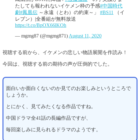
たしても報われないイケメン枠の予感
#中国時代
劇
#鳳凰伝
～永遠（とわ）の約束～」
#BS11
（イ
レブン）|全番組が無料放送
https://t.co/BpOX66lKOh
— mgmg87 (@mgmg871)
August 11, 2020
視聴する前から、イケメンの悲しい物語展開を作読み！
今回は、視聴する前の期待の声が圧倒的でした。
面白いか面白くないのか見てのお楽しみというところで
しょうか。
とにかく、見てみたくなる作品ですね。
中国ドラマ全41話の長編作品ですが、
毎回楽しみに見られるドラマのようです。