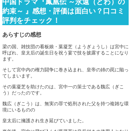
中国ドラマ『鳳凰伝 ～永遠（とわ）の
約束～ 』感想・評価は面白い？口コミ
評判をチェック！
あらすじの感想
梁の国、雑技団の看板娘・葉凝芝（ようぎょうし）は宮中に
呼ばれ、皇太后の誕生日を祝う宴で技を披露することになり
ます。
そして宮中内の権力闘争に巻き込まれ、皇帝の姉の罠に陥っ
てしまいます。
その葉凝芝を助けたのは、宮中一の策士である魏広（ぎこ
う）だったのです。
魏広（ぎこう）は、無実の罪で処刑された父を持つ複雑な環
境にいるものの
皇太后に擁護され生き延びていました。