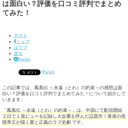
は面白い？評価を口コミ評判でまとめ
てみた！
ポスト
シェア
はてブ
送る
Pocket
Pocket
この記事では、鳳凰伝 ～永遠（とわ）の約束～の感想は面
白い？評価を口コミ評判でまとめてみた！について紹介して
いきます。
「鳳凰伝 ～永遠（とわ）の約束～」は、中国にて配信開始
２日で１億ビューを記録し大反響を呼んだ話題作！香港の視
聴率王が描く愛と正義のラブ史劇
です。