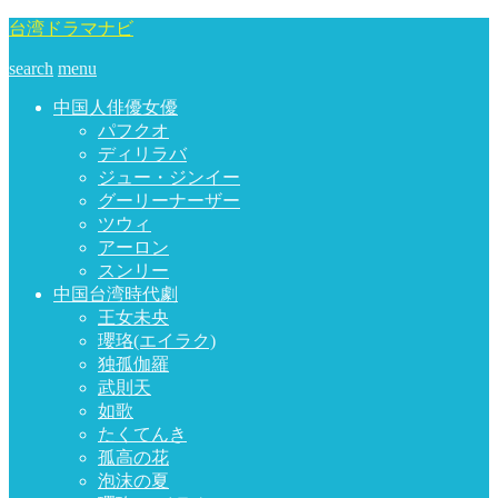
台湾ドラマナビ
search
menu
中国人俳優女優
パフクオ
ディリラバ
ジュー・ジンイー
グーリーナーザー
ツウィ
アーロン
スンリー
中国台湾時代劇
王女未央
瓔珞(エイラク)
独孤伽羅
武則天
如歌
たくてんき
孤高の花
泡沫の夏