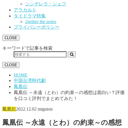
シンデレラ・シェフ
アラカルト
タイドラマ特集
2gether the series
プライバシーポリシー
CLOSE
キーワードで記事を検索
CLOSE
HOME
中国台湾時代劇
鳳凰伝
鳳凰伝 ～永遠（とわ）の約束～の感想は面白い？評価
を口コミ評判でまとめてみた！
鳳凰伝
2022.12.02
mignion
鳳凰伝 ～永遠（とわ）の約束～の感想