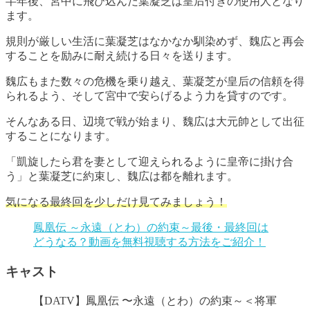
半年後、宮中に飛び込んだ葉凝芝は皇后付きの使用人となり
ます。
規則が厳しい生活に葉凝芝はなかなか馴染めず、魏広と再会
することを励みに耐え続ける日々を送ります。
魏広もまた数々の危機を乗り越え、葉凝芝が皇后の信頼を得
られるよう、そして宮中で安らげるよう力を貸すのです。
そんなある日、辺境で戦が始まり、魏広は大元帥として出征
することになります。
「凱旋したら君を妻として迎えられるように皇帝に掛け合
う」と葉凝芝に約束し、魏広は都を離れます。
気になる最終回を少しだけ見てみましょう！
鳳凰伝 ～永遠（とわ）の約束～最後・最終回は
どうなる？動画を無料視聴する方法をご紹介！
キャスト
【DATV】鳳凰伝 〜永遠（とわ）の約束～＜将軍