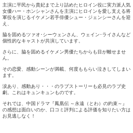
主演に平民から貴妃まで上り詰めたヒロイン役に実力派人気
女優ハー・ホンシャンさんを主演にヒロインを愛し支える将
軍役を演じるイケメン若手俳優シュー・ジェンシーさんを迎
え、
脇を固めるツァオ･シーウェンさん、ウェイン･ライさんなど
個性的なキャストが共演しています。
さらに、脇を固めるイケメン男優たちからも目が離せませ
ん。
その恋愛、感動シーンが満載、何度ももらい泣きしてしまい
ます。
涙あり、感動あり・・・のラブストーリーも必見のラブ史
劇。これはキュンキュンものです。
それでは、中国ドラマ『鳳凰伝 ～永遠（とわ）の約束～』
の感想は面白いのか、口コミ評判による評価を知りたい方は
お見逃しなく！