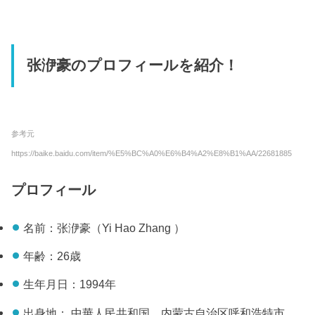
张洢豪のプロフィールを紹介！
参考元
https://baike.baidu.com/item/%E5%BC%A0%E6%B4%A2%E8%B1%AA/22681885
プロフィール
名前：张洢豪（Yi Hao Zhang ）
年齢：26歳
生年月日：1994年
出身地： 中華人民共和国 内蒙古自治区呼和浩特市