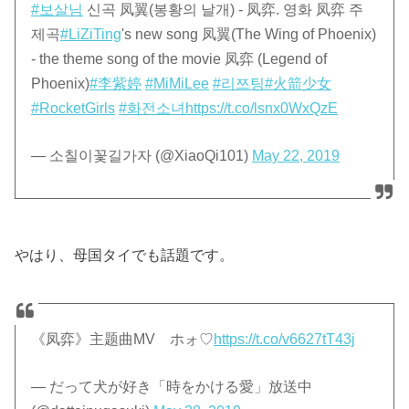
#보살님
신곡 凤翼(봉황의 날개) - 凤弈. 영화 凤弈 주
제곡
#LiZiTing
's new song 凤翼(The Wing of Phoenix)
- the theme song of the movie 凤弈 (Legend of
Phoenix)
#李紫婷
#MiMiLee
#리쯔팅
#火箭少女
#RocketGirls
#화전소녀
https://t.co/lsnx0WxQzE
— 소칠이꽃길가자 (@XiaoQi101)
May 22, 2019
やはり、母国タイでも話題です。
《凤弈》主题曲MV ホォ♡
https://t.co/v6627tT43j
— だって犬が好き「時をかける愛」放送中