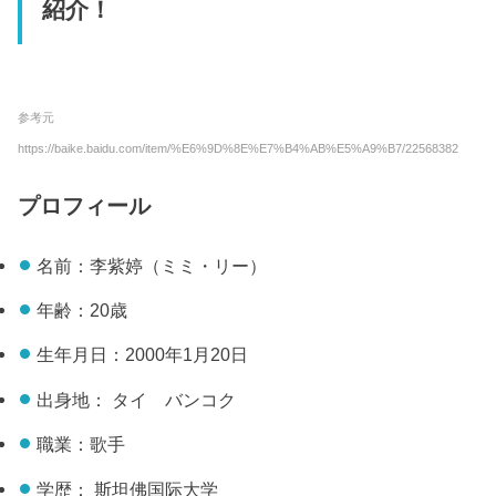
紹介！
参考元
https://baike.baidu.com/item/%E6%9D%8E%E7%B4%AB%E5%A9%B7/22568382
プロフィール
名前：李紫婷（ミミ・リー）
年齢：20歳
生年月日：2000年1月20日
出身地： タイ バンコク
職業：歌手
学歴： 斯坦佛国际大学