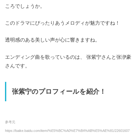
ころでしょうか。
このドラマにぴったりあうメロディが魅力ですね！
透明感のある美しい声が心に響きますね。
エンディング曲を歌っているのは、 张紫宁さんと张洢豪
さんです。
张紫宁のプロフィールを紹介！
参考元
https://baike.baidu.com/item/%E5%BC%A0%E7%B4%AB%E5%AE%81/22601607