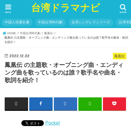
台湾ドラマナビ
menu
search
中国人俳優女優
中国台湾時代劇
台湾シンデレラシリーズ
台湾中
HOME
中国台湾時代劇
鳳凰伝
鳳凰伝 の主題歌・オープニング曲・エンディング曲を歌っているのは誰？歌手名や曲名・歌詞
を紹介！
2022.12.02
鳳凰伝
鳳凰伝 の主題歌・オープニング曲・エンディ
ング曲を歌っているのは誰？歌手名や曲名・
歌詞を紹介！
Pocket