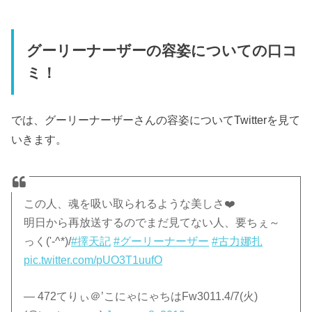
グーリーナーザーの容姿についての口コ
ミ！
では、グーリーナーザーさんの容姿についてTwitterを見て
いきます。
この人、魂を吸い取られるような美しさ❤️
明日から再放送するのでまだ見てない人、要ちぇ～
っく('-^*)/
#擇天記
#グーリーナーザー
#古力娜扎
pic.twitter.com/pUO3T1uufO
— 472てりぃ＠’こにゃにゃちはFw3011.4/7(火)