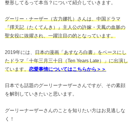
整形してるって本当？について紹介していきます。
グーリー・ナーザー（古⼒娜扎）さんは、中国ドラマ
『擇天記（たくてんき）』主人公の許嫁・天鳳の血脈の
聖女役に抜擢され、一躍注目の的となっています。
2019年には、
⽇本の漫画「あすなろ⽩書」をベースにし
たドラマ「⼗年三⽉三⼗⽇（Ten Years Late）」に出演し
ています。
恋愛事情についてはこちらから＞＞
日本でも話題のグーリーナーザーさんですが、その素顔
を解剖していきたいと思います。
グーリーナーザーさんのことを知りたい方はお見逃しな
く！