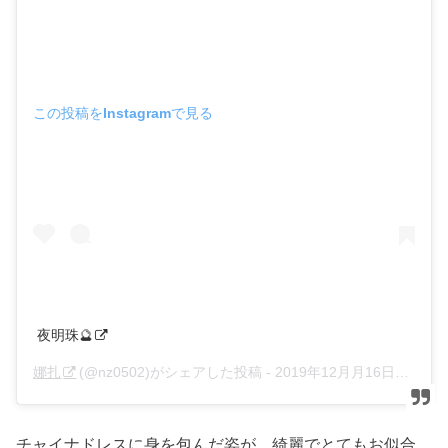
この投稿をInstagramで見る
夜明珠🔮
娜扎
(@nz0502)がシェアした投稿 -
2019年12月月16日午後9時38分PST
チャイナドレスに身を包んだ姿が、綺麗でとてもお似合