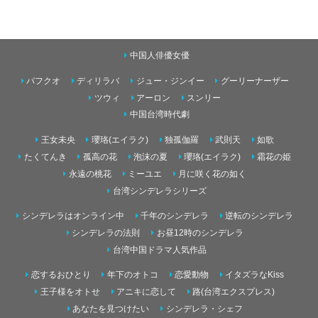
中国人俳優女優
パフクオ
ディリラバ
ジュー・ジンイー
グーリーナーザー
ツウィ
アーロン
スンリー
中国台湾時代劇
王女未央
瓔珞(エイラク)
独孤伽羅
武則天
如歌
たくてんき
孤高の花
泡沫の夏
瓔珞(エイラク)
霜花の姫
永遠の桃花
ミーユエ
月に咲く花の如く
台湾シンデレラシリーズ
シンデレラはオンライン中
千年のシンデレラ
逆転のシンデレラ
シンデレラの法則
お昼12時のシンデレラ
台湾中国ドラマ人気作品
恋するおひとり
年下のオトコ
恋愛動物
イタズラなKiss
王子様をオトせ
アニキに恋して
路(台湾エクスプレス)
あなたを見つけたい
シンデレラ・シェフ