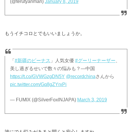
(@terutyanman)
January 8, 2019
もうイチコロとでもいいましょうか。
「
#新疆のビーナス
」人気女優
#グーリーナーザー
、
美し過ぎるせいで数々の悩みも？―中国
https://t.co/GVWGzgDN5Y
@recordchina
さんから
pic.twitter.com/Gq8gZYrxPi
— FUMIX (@SilverFoxINJAPA)
March 3, 2019
誰にでも悩みがあると聞くと安心しますね。