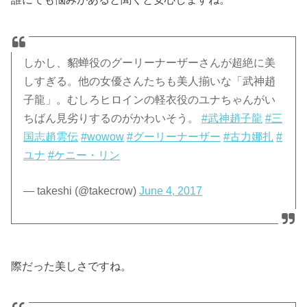
しかし、貂蝉役のグーリーナーザーさんが超絶に美
しすぎる。他の女優さんたちも美人揃いな「武神趙
子龍」。むしろヒロインの軽衣役のユナちゃんがい
ちばん見劣りするのがかわいそう。
#武神趙子龍
#三
国志趙雲伝
#wowow
#グーリーナーザー
#古力娜扎
#
ユナ
#ケニー・リン
— takeshi (@takecrow)
June 4, 2017
際だった美しさですね。