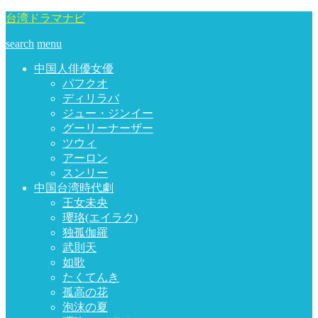
台湾ドラマナビ
search
menu
中国人俳優女優
パフクオ
ディリラバ
ジュー・ジンイー
グーリーナーザー
ツウィ
アーロン
スンリー
中国台湾時代劇
王女未央
瓔珞(エイラク)
独孤伽羅
武則天
如歌
たくてんき
孤高の花
泡沫の夏