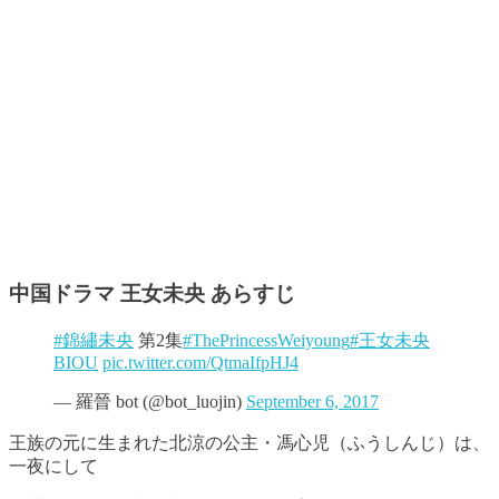
中国ドラマ 王女未央 あらすじ
#錦繡未央
第2集
#ThePrincessWeiyoung
#王女未央
BIOU
pic.twitter.com/QtmaIfpHJ4
— 羅晉 bot (@bot_luojin)
September 6, 2017
王族の元に生まれた北涼の公主・馮心児（ふうしんじ）は、
一夜にして