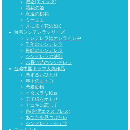
瓔珞(エイラク)
霜花の姫
永遠の桃花
ミーユエ
月に咲く花の如く
台湾シンデレラシリーズ
シンデレラはオンライン中
千年のシンデレラ
逆転のシンデレラ
シンデレラの法則
お昼12時のシンデレラ
台湾中国ドラマ人気作品
恋するおひとり
年下のオトコ
恋愛動物
イタズラなKiss
王子様をオトせ
アニキに恋して
路(台湾エクスプレス)
あなたを見つけたい
シンデレラ・シェフ
アラカルト