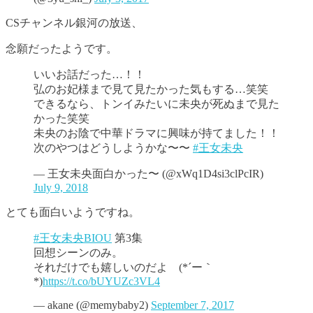
CSチャンネル銀河の放送、
念願だったようです。
いいお話だった…！！
弘のお妃様まで見て見たかった気もする…笑笑
できるなら、トンイみたいに未央が死ぬまで見た
かった笑笑
未央のお陰で中華ドラマに興味が持てました！！
次のやつはどうしようかな〜〜
#王女未央
— 王女未央面白かった〜 (@xWq1D4si3clPcIR)
July 9, 2018
とても面白いようですね。
#王女未央BIOU
第3集
回想シーンのみ。
それだけでも嬉しいのだよ (*´ー｀
*)
https://t.co/bUYUZc3VL4
— akane (@memybaby2)
September 7, 2017