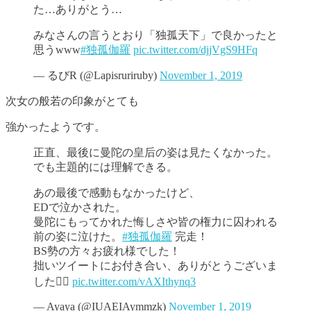
た…ありがとう…
みなさんの言うとおり「独孤天下」で良かったと
思うwww
#独孤伽羅
pic.twitter.com/djjVgS9HFq
— るびR (@Lapisruriruby)
November 1, 2019
次女の般若の印象がとても
強かったようです。
正直、最後に曼陀の皇后の姿は見たくなかった。
でも主題的には理解できる。
あの最後で感動もなかったけど、
EDで泣かされた。
曼陀にもってかれた悔しさや皆の権力に囚われる
前の姿に泣けた。
#独孤伽羅
完走！
BS勢の方々お疲れ様でした！
拙いツイートにお付き合い、ありがとうございま
した🙇‍♀️
pic.twitter.com/vAXIthynq3
— Ayaya (@IUAEIAymmzk)
November 1, 2019