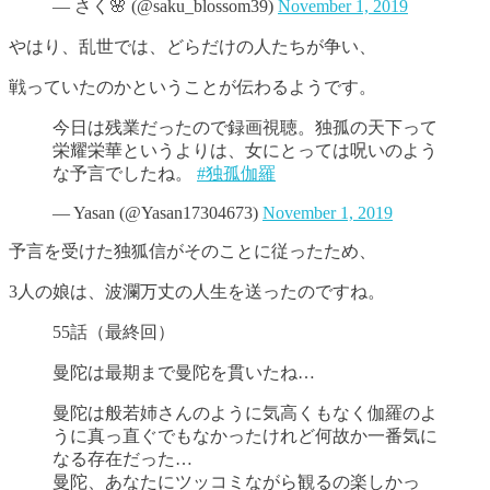
— さく🌸 (@saku_blossom39)
November 1, 2019
やはり、乱世では、どらだけの人たちが争い、
戦っていたのかということが伝わるようです。
今日は残業だったので録画視聴。独孤の天下って
栄耀栄華というよりは、女にとっては呪いのよう
な予言でしたね。
#独孤伽羅
— Yasan (@Yasan17304673)
November 1, 2019
予言を受けた独狐信がそのことに従ったため、
3人の娘は、波瀾万丈の人生を送ったのですね。
55話（最終回）
曼陀は最期まで曼陀を貫いたね…
曼陀は般若姉さんのように気高くもなく伽羅のよ
うに真っ直ぐでもなかったけれど何故か一番気に
なる存在だった…
曼陀、あなたにツッコミながら観るの楽しかっ