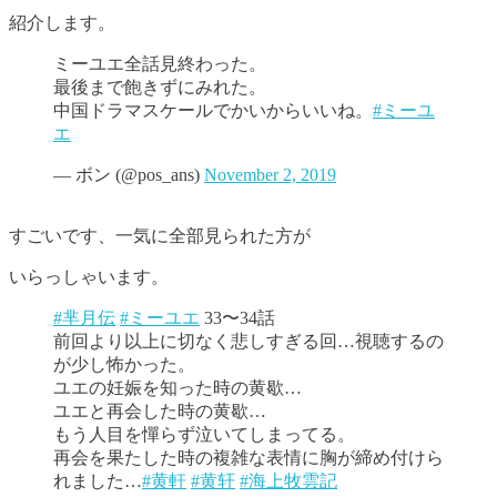
紹介します。
ミーユエ全話見終わった。
最後まで飽きずにみれた。
中国ドラマスケールでかいからいいね。
#ミーユ
エ
— ボン (@pos_ans)
November 2, 2019
すごいです、一気に全部見られた方が
いらっしゃいます。
#芈月伝
#ミーユエ
33〜34話
前回より以上に切なく悲しすぎる回…視聴するの
が少し怖かった。
ユエの妊娠を知った時の黄歇…
ユエと再会した時の黄歇…
もう人目を憚らず泣いてしまってる。
再会を果たした時の複雑な表情に胸が締め付けら
れました…
#黄軒
#黄轩
#海上牧雲記