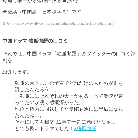
毎週月曜日から金曜日夕方5時から、
全55話（中国語、日本語字幕）です。
参考元
https://www.twellv.co.jp/program/china/dokkokara/archive-dokkokara/
中国ドラマ 独孤伽羅の口コミ
それでは、中国ドラマ「独孤伽羅」のツイッターの口コミ評
判を
紹介します。
独孤の天下…この予言でどれだけの人たちが血を
流したんだろう…。
「独孤にはそれぞれの天下がある」って曼陀が言
ってたのが凄く感慨深かった。
地位と権力に固執してた曼陀も遂には皇后になれ
たんだね…。
それにしても楊堅は2年で一気に老けたなぁ…
とても良いドラマでした！
#独孤伽羅