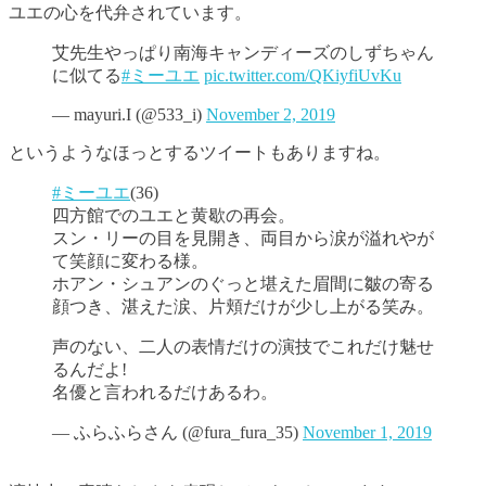
ユエの心を代弁されています。
艾先生やっぱり南海キャンディーズのしずちゃん
に似てる
#ミーユエ
pic.twitter.com/QKiyfiUvKu
— mayuri.I (@533_i)
November 2, 2019
というようなほっとするツイートもありますね。
#ミーユエ
(36)
四方館でのユエと黄歇の再会。
スン・リーの目を見開き、両目から涙が溢れやが
て笑顔に変わる様。
ホアン・シュアンのぐっと堪えた眉間に皺の寄る
顔つき、湛えた涙、片頬だけが少し上がる笑み。
声のない、二人の表情だけの演技でこれだけ魅せ
るんだよ!
名優と言われるだけあるわ。
— ふらふらさん (@fura_fura_35)
November 1, 2019