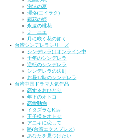
泡沫の夏
瓔珞(エイラク)
霜花の姫
永遠の桃花
ミーユエ
月に咲く花の如く
台湾シンデレラシリーズ
シンデレラはオンライン中
千年のシンデレラ
逆転のシンデレラ
シンデレラの法則
お昼12時のシンデレラ
台湾中国ドラマ人気作品
恋するおひとり
年下のオトコ
恋愛動物
イタズラなKiss
王子様をオトせ
アニキに恋して
路(台湾エクスプレス)
あなたを見つけたい