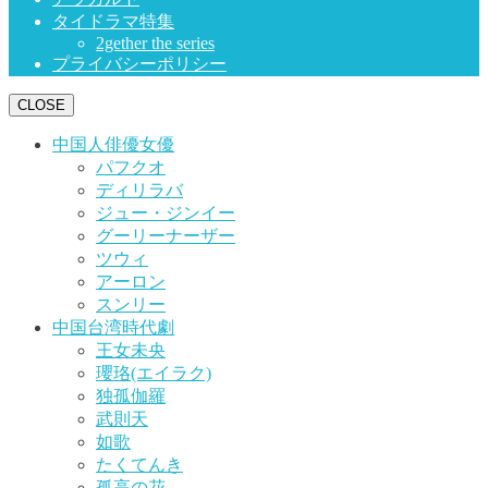
タイドラマ特集
2gether the series
プライバシーポリシー
CLOSE
中国人俳優女優
パフクオ
ディリラバ
ジュー・ジンイー
グーリーナーザー
ツウィ
アーロン
スンリー
中国台湾時代劇
王女未央
瓔珞(エイラク)
独孤伽羅
武則天
如歌
たくてんき
孤高の花