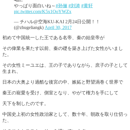
やっぱり面白いね～
#孙俪
#刘涛
#黄轩
pic.twitter.com/K5x1OoYWZx
— チハル@空海KU-KAI 2月24日公開！！
(@zhugeliangk)
April 30, 2017
初めて中国統一した王である名帝、秦の始皇帝が
その偉業を果たす以前、秦の礎を築き上げた女性がいまし
た。
その女性ミーユエは、王の子でありながら、庶子の子として
生まれ、
日本の大奥より過酷な後宮の中、嫉妬と野望渦巻く世界で
秦王の寵愛を受け、側室となり、やがて権力を手にして
天下を制したのです。
中国史上初の女性政治家として、数十年、朝政を取り仕切っ
た、