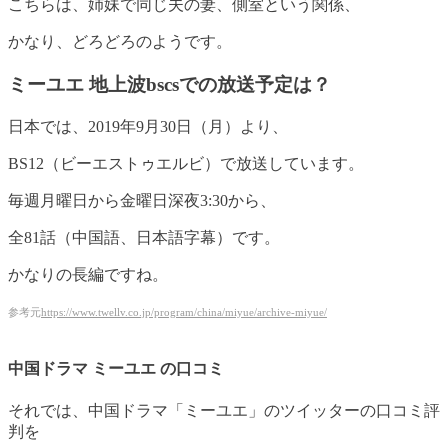
こちらは、姉妹で同じ夫の妻、側室という関係、
かなり、どろどろのようです。
ミーユエ 地上波bscsでの放送予定は？
日本では、2019年9月30日（月）より、
BS12（ビーエストゥエルビ）で放送しています。
毎週月曜日から金曜日深夜3:30から、
全81話（中国語、日本語字幕）です。
かなりの長編ですね。
参考元
https://www.twellv.co.jp/program/china/miyue/archive-miyue/
中国ドラマ ミーユエ の口コミ
それでは、中国ドラマ「ミーユエ」のツイッターの口コミ評
判を