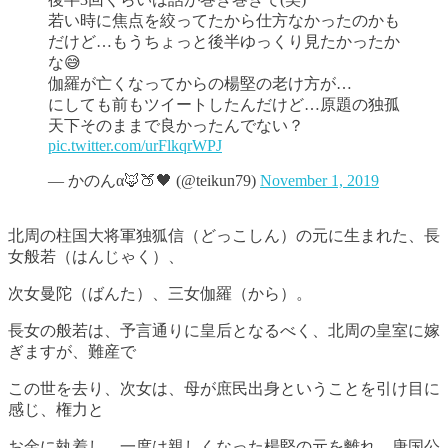
若い時に焦点を絞ってたから仕方なかったのかも
だけど…もうちょっと後半ゆっくり見たかったか
な😅
伽羅が亡くなってからの楊堅の老け方が…
にしても前もツイートしたんだけど…原題の独孤
天下そのままで良かったんでない？
pic.twitter.com/urFlkqrWPJ
— かのんα🦊🍑🖤 (@teikun79)
November 1, 2019
北周の柱国大将軍独狐信（どっこしん）の元に生まれた、長
女般若（はんじゃく）、
次女曼陀（ばんた）、三女伽羅（から）。
長女の般若は、予言通りに皇后となるべく、北周の皇室に嫁
ぎますが、難産で
この世を去り、次女は、母が庶民出身ということを引け目に
感じ、権力と
お金に執着し、一度は親しくなった楊堅の元を離れ、唐国公