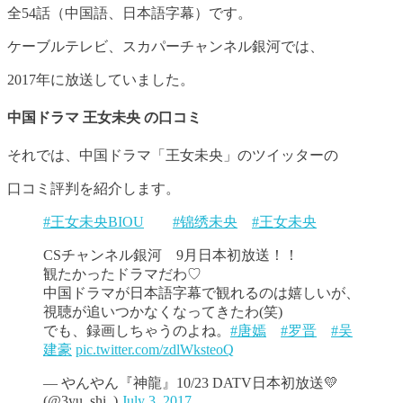
全54話（中国語、日本語字幕）です。
ケーブルテレビ、スカパーチャンネル銀河では、
2017年に放送していました。
中国ドラマ 王女未央 の口コミ
それでは、中国ドラマ「王女未央」のツイッターの
口コミ評判を紹介します。
#王女未央BIOU
#锦绣未央
#王女未央
CSチャンネル銀河 9月日本初放送！！
観たかったドラマだわ♡
中国ドラマが日本語字幕で観れるのは嬉しいが、
視聴が追いつかなくなってきたわ(笑)
でも、録画しちゃうのよね。
#唐嫣
#罗晋
#吴
建豪
pic.twitter.com/zdlWksteoQ
— やんやん『神龍』10/23 DATV日本初放送💛
(@3yu_shi_)
July 3, 2017