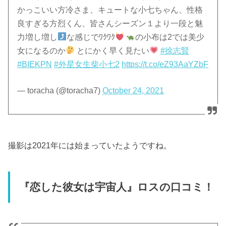
かっこいい方冷さま、キュートな小七ちゃん、性格
良すぎる方烈くん、皆さんシーズン１より一段と魅
力増し増し
な感じでﾜｸﾜｸ
の小布は2では美少
女になるのか
とにかく早く見たい
#徐志賢
#BIEKPN
#外星女生柴小七2
https://t.co/eZ93AaYZbF
— toracha (@toracha7)
October 24, 2021
撮影は2021年には始まっていたようですね。
『恋した彼女は宇宙人』ロスの口コミ！