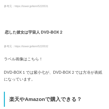
参考元：https://tower.jp/item/5220531
恋した彼女は宇宙人 DVD-BOX２
参考元：https://tower.jp/item/5220532
ラベル画像はこちら！
DVD-BOX１では紫小七が、DVD-BOX２では方冷が表紙
になっています。
楽天やAmazonで購入できる？