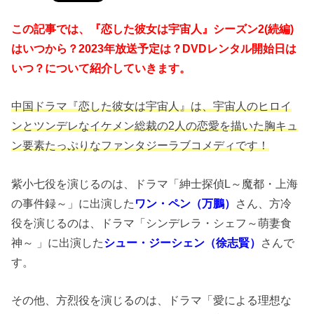
この記事では、『恋した彼女は宇宙人』シーズン2(続編)
はいつから？2023年放送予定は？DVDレンタル開始日は
いつ？について紹介していきます。
中国ドラマ『恋した彼女は宇宙人』は、宇宙人のヒロイ
ンとツンデレなイケメン総裁の2人の恋愛を描いた胸キュ
ン要素たっぷりなファンタジーラブコメディです！
紫小七役を演じるのは、ドラマ「紳士探偵L～魔都・上海
の事件録～」に出演した
ワン・ペン（万鵬）
さん、方冷
役を演じるのは、ドラマ「シンデレラ・シェフ～萌妻食
神～ 」に出演した
シュー・ジーシェン（徐志賢）
さんで
す。
その他、方烈役を演じるのは、ドラマ「愛による理想な