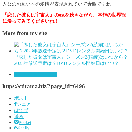
人公のお互いへの愛情が表現されていて素敵ですね！
『恋した彼女は宇宙人』のostを聴きながら、本作の世界観
に浸ってみてくださいね！
More from my site
『恋した彼女は宇宙人』シーズン2(続編)はいつから？
2023年放送予定は？DVDレンタル開始日はいつ？
恋した彼女は宇宙人
https://cdrama.biz/?page_id=6496
ポスト
シェア
はてブ
送る
Pocket
feedly