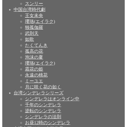
スンリー
中国台湾時代劇
王女未央
瓔珞(エイラク)
独孤伽羅
武則天
如歌
たくてんき
孤高の花
泡沫の夏
瓔珞(エイラク)
霜花の姫
永遠の桃花
ミーユエ
月に咲く花の如く
台湾シンデレラシリーズ
シンデレラはオンライン中
千年のシンデレラ
逆転のシンデレラ
シンデレラの法則
お昼12時のシンデレラ