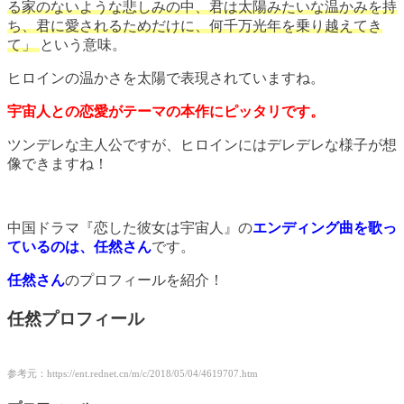
る家のないような悲しみの中、君は太陽みたいな温かみを持
ち、君に愛されるためだけに、何千万光年を乗り越えてき
て」
という意味。
ヒロインの温かさを太陽で表現されていますね。
宇宙人との恋愛がテーマの本作にピッタリです。
ツンデレな主人公ですが、ヒロインにはデレデレな様子が想
像できますね！
中国ドラマ
『恋した彼女は宇宙人』の
エンディング
曲を歌っ
ているのは、任然さん
です。
任然
さん
のプロフィールを紹介！
任然
プロフィール
参考元：https://ent.rednet.cn/m/c/2018/05/04/4619707.htm