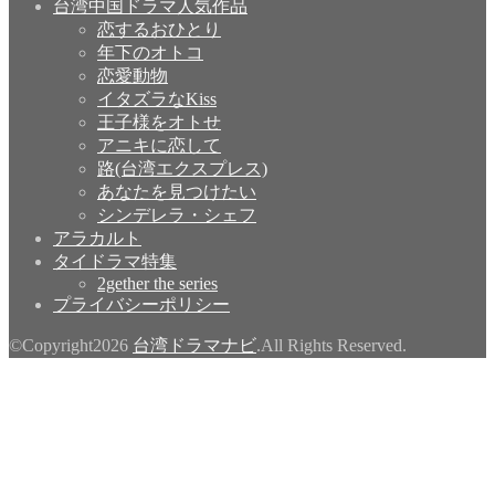
台湾中国ドラマ人気作品
恋するおひとり
年下のオトコ
恋愛動物
イタズラなKiss
王子様をオトせ
アニキに恋して
路(台湾エクスプレス)
あなたを見つけたい
シンデレラ・シェフ
アラカルト
タイドラマ特集
2gether the series
プライバシーポリシー
©Copyright2026
台湾ドラマナビ
.All Rights Reserved.