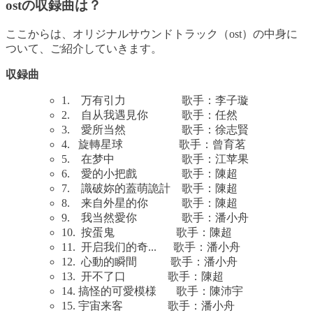
ostの収録曲は？
ここからは、オリジナルサウンドトラック（ost）の中身に
ついて、ご紹介していきます。
収録曲
1. 万有引力 歌手：李子璇
2. 自从我遇見你 歌手：任然
3. 愛所当然 歌手：徐志賢
4. 旋轉星球 歌手：曾育茗
5. 在梦中 歌手：江苹果
6. 愛的小把戲 歌手：陳超
7. 識破妳的蓋萌詭計 歌手：陳超
8. 来自外星的你 歌手：陳超
9. 我当然愛你 歌手：潘小舟
10. 按蛋鬼 歌手：陳超
11. 开启我们的奇... 歌手：潘小舟
12. 心動的瞬間 歌手：潘小舟
13. 开不了口 歌手：陳超
14. 搞怪的可愛模様 歌手：陳沛宇
15. 宇宙来客 歌手：潘小舟