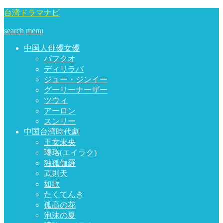
台湾ドラマナビ
search
menu
中国人俳優女優
パフクオ
ディリラバ
ジュー・ジンイー
グーリーナーザー
ツウィ
アーロン
スンリー
中国台湾時代劇
王女未央
瓔珞(エイラク)
独孤伽羅
武則天
如歌
たくてんき
孤高の花
泡沫の夏