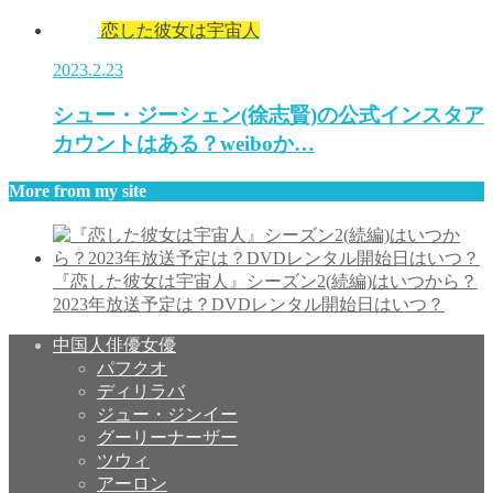
恋した彼女は宇宙人
2023.2.23
シュー・ジーシェン(徐志賢)の公式インスタア
カウントはある？weiboか…
More from my site
『恋した彼女は宇宙人』シーズン2(続編)はいつから？
2023年放送予定は？DVDレンタル開始日はいつ？
中国人俳優女優
パフクオ
ディリラバ
ジュー・ジンイー
グーリーナーザー
ツウィ
アーロン