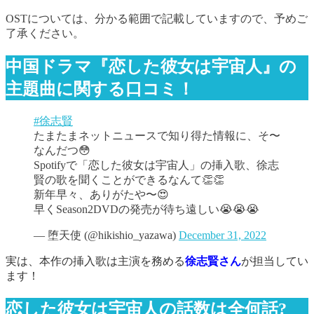
OSTについては、分かる範囲で記載していますので、予めご
了承ください。
中国ドラマ『恋した彼女は宇宙人』の
主題曲に関する口コミ！
#徐志賢
たまたまネットニュースで知り得た情報に、そ〜
なんだつ😳
Spotifyで「恋した彼女は宇宙人」の挿入歌、徐志
賢の歌を聞くことができるなんて👏👏
新年早々、ありがたや〜😍
早くSeason2DVDの発売が待ち遠しい😭😭😭
— 堕天使 (@hikishio_yazawa)
December 31, 2022
実は、本作の挿入歌は主演を務める
徐志賢さん
が担当してい
ます！
恋した彼女は宇宙人の話数は全何話?