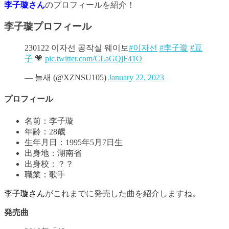
李子璇さん
のプロフィールを紹介！
李子璇プロフィール
230122 이자선 공작실 웨이보
#이자선
#李子璇
#豆
子
💗
pic.twitter.com/CLaGQjF41O
— 늘새 (@XZNSU105)
January 22, 2023
プロフィール
名前：李子璇
年齢：28歳
生年月日：1995年5月7日生
出身地：湖南省
出身校：？？
職業：歌手
李子璇さん
がこれまでに発売した曲を紹介しますね。
発売曲