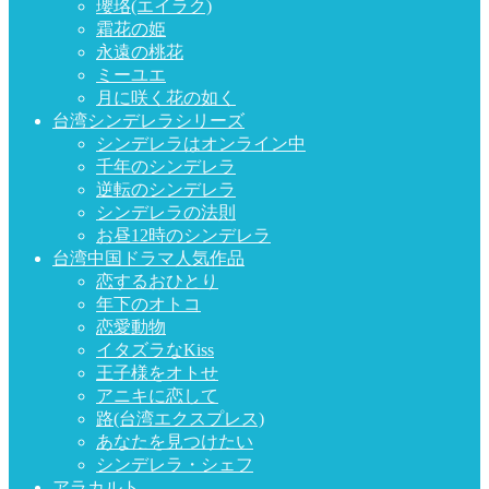
瓔珞(エイラク)
霜花の姫
永遠の桃花
ミーユエ
月に咲く花の如く
台湾シンデレラシリーズ
シンデレラはオンライン中
千年のシンデレラ
逆転のシンデレラ
シンデレラの法則
お昼12時のシンデレラ
台湾中国ドラマ人気作品
恋するおひとり
年下のオトコ
恋愛動物
イタズラなKiss
王子様をオトせ
アニキに恋して
路(台湾エクスプレス)
あなたを見つけたい
シンデレラ・シェフ
アラカルト