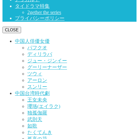
タイドラマ特集
2gether the series
プライバシーポリシー
CLOSE
中国人俳優女優
パフクオ
ディリラバ
ジュー・ジンイー
グーリーナーザー
ツウィ
アーロン
スンリー
中国台湾時代劇
王女未央
瓔珞(エイラク)
独孤伽羅
武則天
如歌
たくてんき
孤高の花