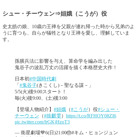
シュー・チーウェン⇒姮娥（こうが）役
史太皓の娘、10歳の王禅を父親が連れ帰った時から兄弟のよ
うに育つも、自らが犠牲となり王禅を愛し、理解していま
す。
孫臏兵法に影響を与え、算命学を編み出した
鬼谷子の波乱万丈の活躍を描く本格歴史大作！
日本初
#中国時代劇
「
#鬼谷子
(きこくし)－聖なる謀－」
5/5(火)後9:00スタート！
毎(火)後9:00、(土)後3:00
【登場人物紹介】
#姮娥
（
#こうが
）役
#シュー・
チーウェン
（
#徐麒雯
）
https://t.co/RFHOY08ZI6
pic.twitter.com/frGKjHzoT3
— 衛星劇場💙6(日)21:00🎂#キム・ヒョンジュン