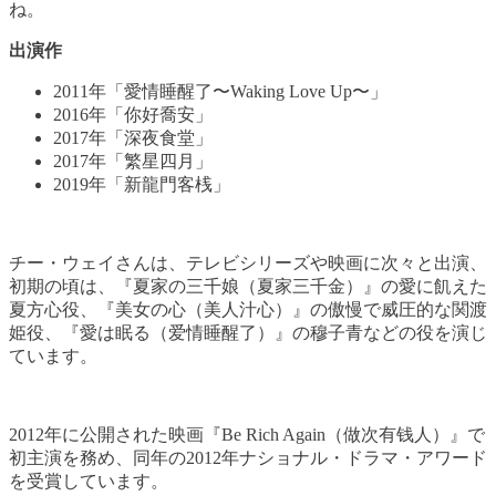
ね。
出演作
2011年「愛情睡醒了〜Waking Love Up〜」
2016年「你好喬安」
2017年「深夜食堂」
2017年「繁星四月」
2019年「新龍門客桟」
チー・ウェイさんは、テレビシリーズや映画に次々と出演、
初期の頃は、『夏家の三千娘（夏家三千金）』の愛に飢えた
夏方心役、『美女の心（美人汁心）』の傲慢で威圧的な関渡
姫役、『愛は眠る（爱情睡醒了）』の穆子青などの役を演じ
ています。
2012年に公開された映画『Be Rich Again（做次有钱人）』で
初主演を務め、同年の2012年ナショナル・ドラマ・アワード
を受賞しています。