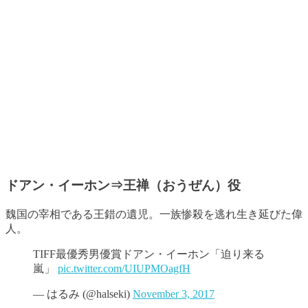
ドアン・イーホン⇒王禅（おうぜん）役
魏国の宰相である王錯の遺児。一族惨殺を逃れ生き延びた偉
人。
TIFF最優秀男優賞ドアン・イーホン「迫り来る
嵐」
pic.twitter.com/UIUPMOagfH
— はるみ (@halseki)
November 3, 2017