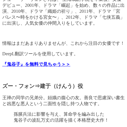
デビュー、2001年、ドラマ「崛起」を始め、数々の作品に出
演、2010年、ドラマ「織姫の祈り」、2011年、ドラマ「宮
パレス〜時をかける宮女〜」、2012年、ドラマ「七侠五義」
に出演し、人気女優の仲間入りをしています。
情報はまだあまりありませんが、これから注目の女優です！
DeepL翻訳ツールを使用しています。
『鬼谷子』を無料で見ちゃう＞＞
ズー・フォン⇒建于（けんう）役
王禅の同学の兄弟分。姮娥の腹心の友。善良で思慮深い書生
と凶悪な悪人という二面性を隠し持つ人物です。
孫臏兵法に影響を与え、算命学を編み出した
鬼谷子の波乱万丈の活躍を描く本格歴史大作！