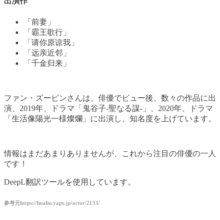
出演作
「前妻」
「霸王歌行」
「请你原谅我」
「远亲近邻」
「千金归来」
ファン・ズービンさんは、俳優でビュー後、数々の作品に出
演、2019年、ドラマ「鬼谷子-聖なる謀-」、2020年、ドラマ
「生活像陽光一様燦爛」に出演し、知名度を上げています。
情報はまだあまりありませんが、これから注目の俳優の一人
です！
DeepL翻訳ツールを使用しています。
参考元https://hualiu.yapy.jp/actor/2133/