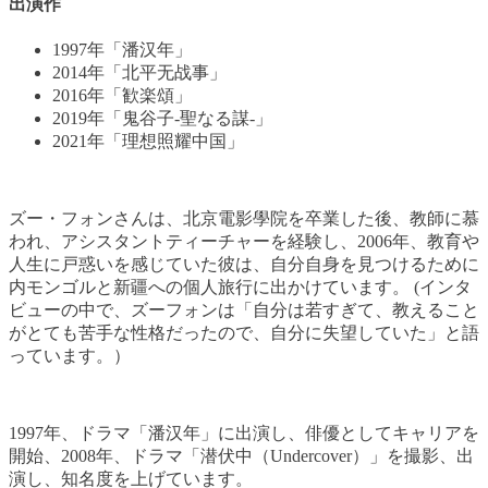
出演作
1997年「潘汉年」
2014年「北平无战事」
2016年「歓楽頌」
2019年「鬼谷子-聖なる謀-」
2021年「理想照耀中国」
ズー・フォンさんは、北京電影學院を卒業した後、教師に慕
われ、アシスタントティーチャーを経験し、2006年、教育や
人生に戸惑いを感じていた彼は、自分自身を見つけるために
内モンゴルと新疆への個人旅行に出かけています。 (インタ
ビューの中で、ズーフォンは「自分は若すぎて、教えること
がとても苦手な性格だったので、自分に失望していた」と語
っています。）
1997年、ドラマ「潘汉年」に出演し、俳優としてキャリアを
開始、2008年、ドラマ「潜伏中（Undercover）」を撮影、出
演し、知名度を上げています。