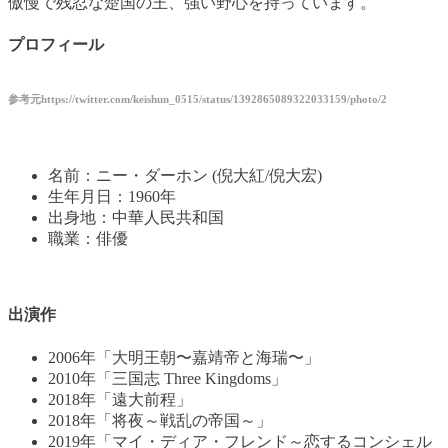
傲慢で残忍な楚国の王、強い野心を持っています。
プロフィール
参考元
https://twitter.com/keishun_0515/status/1392865089322033159/photo/2
名前：ニー・ダーホン (倪大紅/倪大宏)
生年月日：1960年
出身地：中華人民共和国
職業：俳優
出演作
2006年「大明王朝〜嘉靖帝と海瑞〜」
2010年「三国志 Three Kingdoms」
2018年「遠大前程」
2018年「将夜～戦乱の帝国～」
2019年「マイ・ディア・フレンド～恋するコンシェル