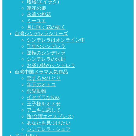
瓔珞(エイラク)
霜花の姫
永遠の桃花
ミーユエ
月に咲く花の如く
台湾シンデレラシリーズ
シンデレラはオンライン中
千年のシンデレラ
逆転のシンデレラ
シンデレラの法則
お昼12時のシンデレラ
台湾中国ドラマ人気作品
恋するおひとり
年下のオトコ
恋愛動物
イタズラなKiss
王子様をオトせ
アニキに恋して
路(台湾エクスプレス)
あなたを見つけたい
シンデレラ・シェフ
アラカルト