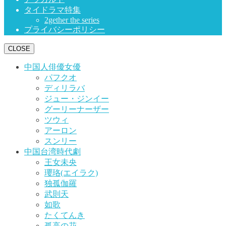
タイドラマ特集
2gether the series
プライバシーポリシー
CLOSE
中国人俳優女優
パフクオ
ディリラバ
ジュー・ジンイー
グーリーナーザー
ツウィ
アーロン
スンリー
中国台湾時代劇
王女未央
瓔珞(エイラク)
独孤伽羅
武則天
如歌
たくてんき
孤高の花