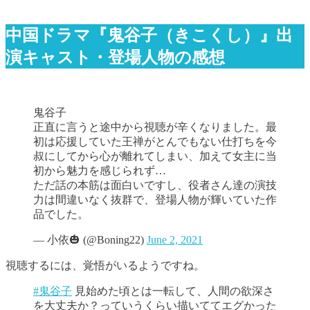
中国ドラマ『鬼谷子（きこくし）』出
演キャスト・登場人物の感想
鬼谷子
正直に言うと途中から視聴が辛くなりました。最
初は応援していた王禅がとんでもない仕打ちを今
叔にしてから心が離れてしまい、加えて女主に当
初から魅力を感じられず…
ただ話の本筋は面白いですし、役者さん達の演技
力は間違いなく抜群で、登場人物が輝いていた作
品でした。
— 小依🎃 (@Boning22)
June 2, 2021
視聴するには、覚悟がいるようですね。
#鬼谷子
見始めた頃とは一転して、人間の欲深さ
を大丈夫か？っていうくらい描いててエグかった