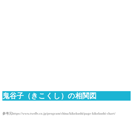
鬼谷子（きこくし）の相関図
参考元
https://www.twellv.co.jp/program/china/kikokushi/page-kikokushi-chart/