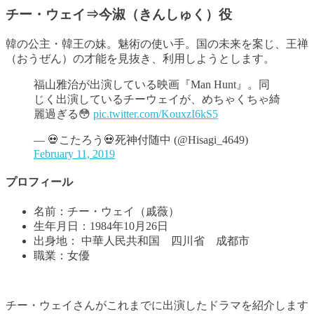
チー・ウェイ⇒今淑（きんしゅく）役
韓の公主・韓王の妹。魅術の使い手。国の未来を案じ、王禅
（おうぜん）の才能を見抜き、利用しようとします。
福山雅治が出演している映画『Man Hunt』。同
じく出演しているチーウェイが、めちゃくちゃ綺
麗過ぎる😳
pic.twitter.com/KouxzI6kS5
— 💀こたろう💀死神付随中 (@Hisagi_4649)
February 11, 2019
プロフィール
名前：チー・ウェイ（戚薇）
生年月日：1984年10月26日
出身地： 中華人民共和国 四川省 成都市
職業：女優
チー・ウェイさんがこれまでに出演したドラマを紹介します