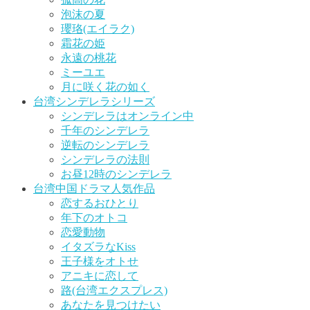
泡沫の夏
瓔珞(エイラク)
霜花の姫
永遠の桃花
ミーユエ
月に咲く花の如く
台湾シンデレラシリーズ
シンデレラはオンライン中
千年のシンデレラ
逆転のシンデレラ
シンデレラの法則
お昼12時のシンデレラ
台湾中国ドラマ人気作品
恋するおひとり
年下のオトコ
恋愛動物
イタズラなKiss
王子様をオトせ
アニキに恋して
路(台湾エクスプレス)
あなたを見つけたい