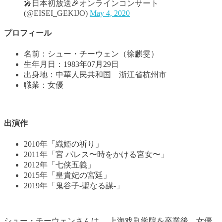
🎤日本初放送🎉オンラインコンサート
(@EISEI_GEKIJO)
May 4, 2020
プロフィール
名前：シュー・チーウェン（徐麒雯）
生年月日：1983年07月29日
出身地：中華人民共和国 浙江省杭州市
職業：女優
出演作
2010年「織姫の祈り」
2011年「宮 パレス〜時をかける宮女〜」
2012年「七侠五義」
2015年「皇貴妃の宮廷」
2019年「鬼谷子-聖なる謀-」
シュー・チーウェンさんは、 上海戏剧学院を卒業後、女優