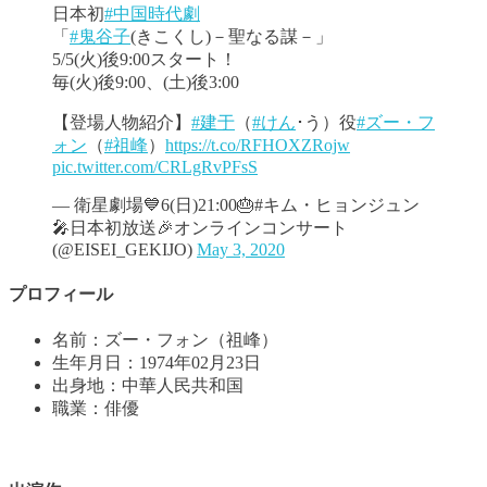
日本初
#中国時代劇
「
#鬼谷子
(きこくし)－聖なる謀－」
5/5(火)後9:00スタート！
毎(火)後9:00、(土)後3:00
【登場人物紹介】
#建于
（
#けん
･う）役
#ズー・フ
ォン
（
#祖峰
）
https://t.co/RFHOXZRojw
pic.twitter.com/CRLgRvPFsS
— 衛星劇場💙6(日)21:00🎂#キム・ヒョンジュン
🎤日本初放送🎉オンラインコンサート
(@EISEI_GEKIJO)
May 3, 2020
プロフィール
名前：ズー・フォン（祖峰）
生年月日：1974年02月23日
出身地：中華人民共和国
職業：俳優