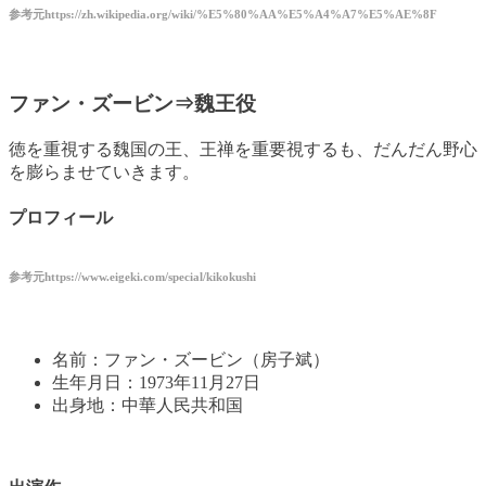
参考元https://zh.wikipedia.org/wiki/%E5%80%AA%E5%A4%A7%E5%AE%8F
ファン・ズービン⇒魏王役
徳を重視する魏国の王、王禅を重要視するも、だんだん野心
を膨らませていきます。
プロフィール
参考元
https://www.eigeki.com/special/kikokushi
名前：ファン・ズービン（房子斌）
生年月日：1973年11月27日
出身地：中華人民共和国