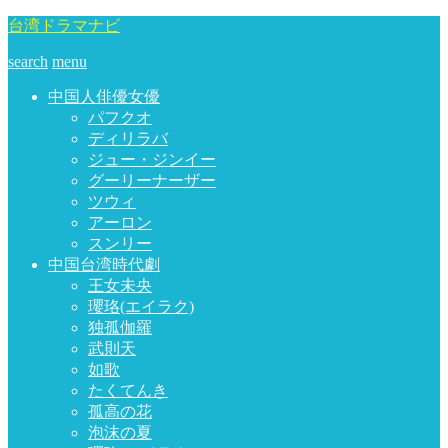
台湾ドラマナビ
search
menu
中国人俳優女優
パフクオ
ディリラバ
ジュー・ジンイー
グーリーナーザー
ツウィ
アーロン
スンリー
中国台湾時代劇
王女未央
瓔珞(エイラク)
独孤伽羅
武則天
如歌
たくてんき
孤高の花
泡沫の夏