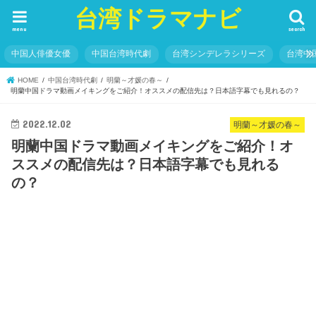
台湾ドラマナビ
menu
search
中国人俳優女優
中国台湾時代劇
台湾シンデレラシリーズ
台湾中
HOME
中国台湾時代劇
明蘭～才媛の春～
明蘭中国ドラマ動画メイキングをご紹介！オススメの配信先は？日本語字幕でも見れるの？
2022.12.02
明蘭～才媛の春～
明蘭中国ドラマ動画メイキングをご紹介！オ
ススメの配信先は？日本語字幕でも見れる
の？