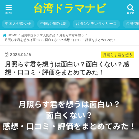
台湾ドラマナビ
menu
search
中国人俳優女優
中国台湾時代劇
台湾シンデレラシリーズ
台湾中
HOME
台湾中国ドラマ人気作品
月照らす君を想う
月照らす君を想うは面白い？面白くない？感想・口コミ・評価をまとめてみた！
2023.04.15
月照らす君を想う
月照らす君を想うは面白い？面白くない？感
想・口コミ・評価をまとめてみた！