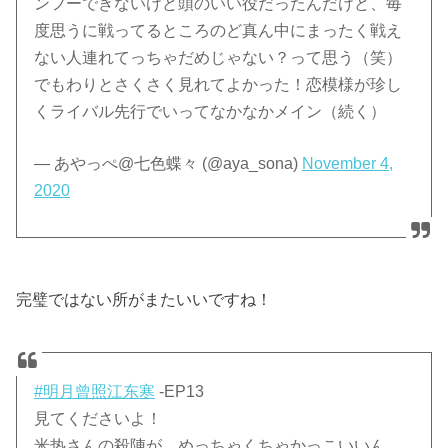
ンフーできないけど頭のいい役だったんだけど、毎
度思うに戦ってるところのど真ん中にまったく戦え
ない人連れてっちゃだめじゃない？って思う（笑）
でもわりとさくさく見れてよかった！恋模様が珍し
くライバル先行でいってなかなかメイン（続く）
— あやっぺ@七色蝶々 (@aya_sona)
November 4,
2020
完璧ではない所がまたいいですね！
#明月曾照江东寒
-EP13
見てくださいよ！
米热さんの殺陣が、めっちゃくちゃかっこいいん