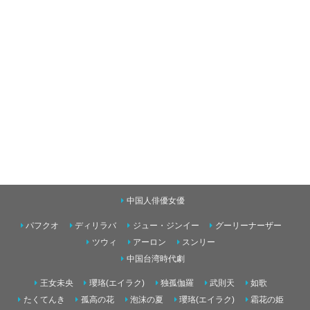
中国人俳優女優
パフクオ
ディリラバ
ジュー・ジンイー
グーリーナーザー
ツウィ
アーロン
スンリー
中国台湾時代劇
王女未央
瓔珞(エイラク)
独孤伽羅
武則天
如歌
たくてんき
孤高の花
泡沫の夏
瓔珞(エイラク)
霜花の姫