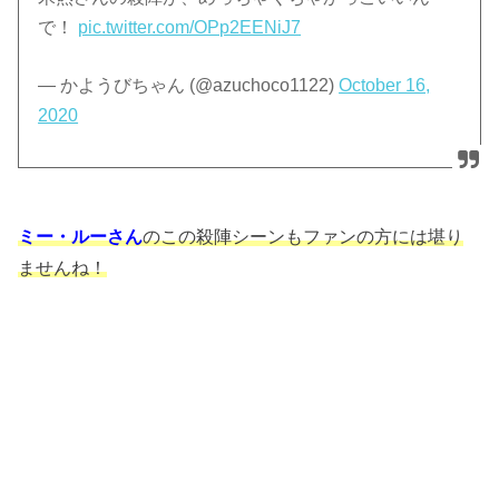
で！
pic.twitter.com/OPp2EENiJ7
— かようびちゃん (@azuchoco1122)
October 16,
2020
ミー・ルーさん
のこの殺陣シーンもファンの方には堪り
ませんね！