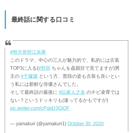
最終話に関する口コミ
#明月曾照江东寒
このドラマ、中心の三人が魅力的で、私的には古装
TOP3に入る(
#邢菲
ちゃんを贔屓目で見てますが)男
主の
#于朦胧
という方、普段の姿も古装も良いとい
う私には新鮮な俳優さんでした。
そして最終話の最後に
#以家人之名
のチビ凌霄では
ない？というドッキリも(違ってるかもですが)
pic.twitter.com/cPgbD3GlQF
— yamakuri (@yamakuri1)
October 30, 2020