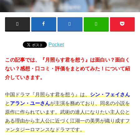
Pocket
この記事では、『月照らす君を想う』は面白い？面白く
ない？感想・口コミ・評価をまとめてみた！について紹
介していきます。
中国ドラマ『月照らす君を想う』は、
シン・フェイさん
と
アラン・ユーさん
が主演を務めており、同名の小説を
原作に作られています。武術の達人になりたい主人公と
ある理由から主人公に近づく江湖一の美男が織り成すフ
ァンタジーロマンス
なドラマです。