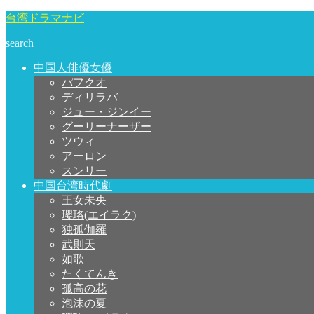
台湾ドラマナビ
search
中国人俳優女優
パフクオ
ディリラバ
ジュー・ジンイー
グーリーナーザー
ツウィ
アーロン
スンリー
中国台湾時代劇
王女未央
瓔珞(エイラク)
独孤伽羅
武則天
如歌
たくてんき
孤高の花
泡沫の夏