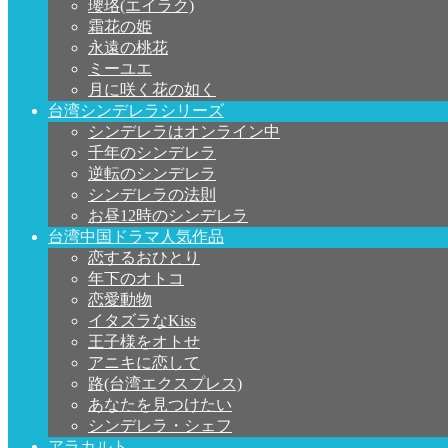
瓔珞(エイラク)
霜花の姫
永遠の桃花
ミーユエ
月に咲く花の如く
台湾シンデレラシリーズ
シンデレラはオンライン中
千年のシンデレラ
逆転のシンデレラ
シンデレラの法則
お昼12時のシンデレラ
台湾中国ドラマ人気作品
恋するおひとり
年下のオトコ
恋愛動物
イタズラなKiss
王子様をオトせ
アニキに恋して
路(台湾エクスプレス)
あなたを見つけたい
シンデレラ・シェフ
アラカルト