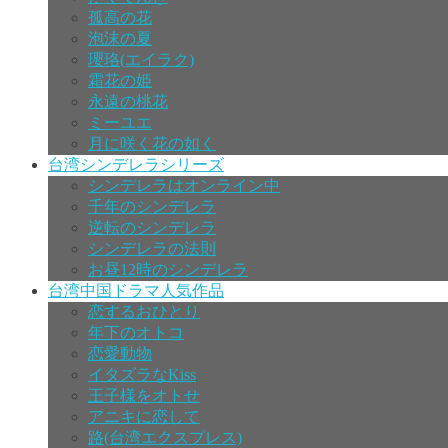
孤高の花
泡沫の夏
瓔珞(エイラク)
霜花の姫
永遠の桃花
ミーユエ
月に咲く花の如く
台湾シンデレラシリーズ
シンデレラはオンライン中
千年のシンデレラ
逆転のシンデレラ
シンデレラの法則
お昼12時のシンデレラ
台湾中国ドラマ人気作品
恋するおひとり
年下のオトコ
恋愛動物
イタズラなKiss
王子様をオトせ
アニキに恋して
路(台湾エクスプレス)