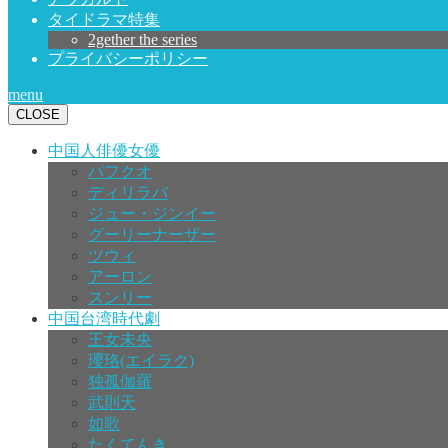
タイドラマ特集
2gether the series
プライバシーポリシー
menu
CLOSE
中国人俳優女優
パフクオ
ディリラバ
ジュー・ジンイー
グーリーナーザー
ツウィ
アーロン
スンリー
中国台湾時代劇
王女未央
瓔珞(エイラク)
独孤伽羅
武則天
如歌
たくてんき