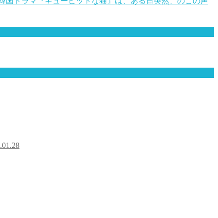
韓国ドラマ『キューピットな猫』は、ある日突然、のこの声
.01.28