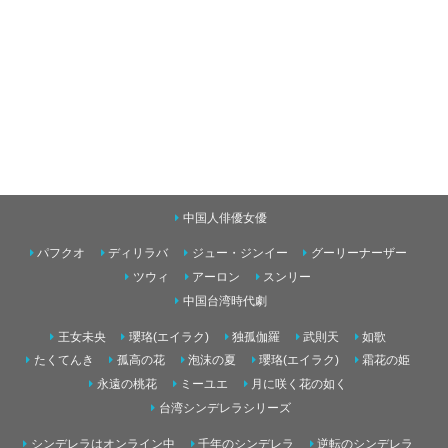
中国人俳優女優
パフクオ
ディリラバ
ジュー・ジンイー
グーリーナーザー
ツウィ
アーロン
スンリー
中国台湾時代劇
王女未央
瓔珞(エイラク)
独孤伽羅
武則天
如歌
たくてんき
孤高の花
泡沫の夏
瓔珞(エイラク)
霜花の姫
永遠の桃花
ミーユエ
月に咲く花の如く
台湾シンデレラシリーズ
シンデレラはオンライン中
千年のシンデレラ
逆転のシンデレラ