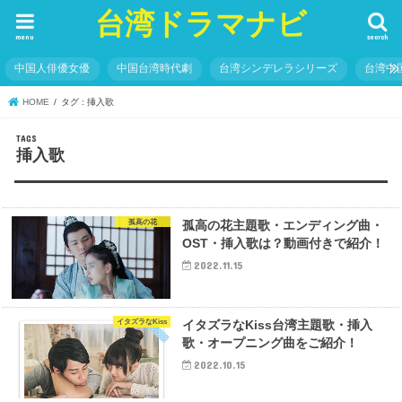
台湾ドラマナビ
menu
search
中国人俳優女優
中国台湾時代劇
台湾シンデレラシリーズ
台湾中
HOME
タグ : 挿入歌
挿入歌
孤高の花
孤高の花主題歌・エンディング曲・
OST・挿入歌は？動画付きで紹介！
2022.11.15
イタズラなKiss
イタズラなKiss台湾主題歌・挿入
歌・オープニング曲をご紹介！
2022.10.15