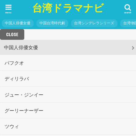
台湾ドラマナビ
menu
search
中国人俳優女優
中国台湾時代劇
台湾シンデレラシリーズ
台湾中
CLOSE
中国人俳優女優
パフクオ
ディリラバ
ジュー・ジンイー
グーリーナーザー
ツウィ