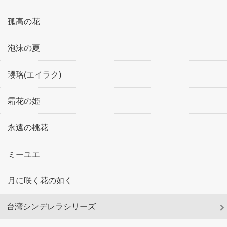
孤高の花
泡沫の夏
瓔珞(エイラク)
霜花の姫
永遠の桃花
ミーユエ
月に咲く花の如く
台湾シンデレラシリーズ