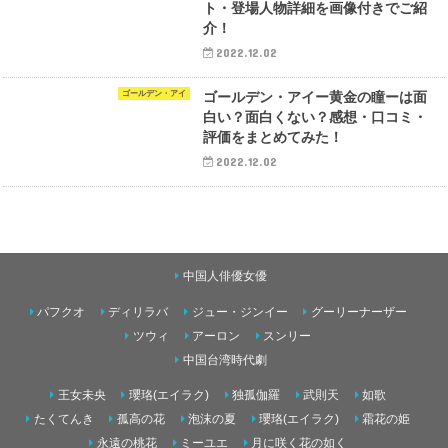
ト・登場人物詳細を画像付きでご紹
介！
2022.12.02
ゴールデン・アイ
ゴールデン・アイー黄金の瞳ーは面
白い？面白くない？感想・口コミ・
評価をまとめてみた！
2022.12.02
中国人俳優女優
パフクオ
ディリラバ
ジュー・ジンイー
グーリーナーザー
ツウィ
アーロン
スンリー
中国台湾時代劇
王女未央
瓔珞(エイラク)
独孤伽羅
武則天
如歌
たくてんき
孤高の花
泡沫の夏
瓔珞(エイラク)
霜花の姫
永遠の桃花
ミーユエ
月に咲く花の如く