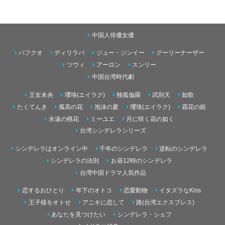
中国人俳優女優
パフクオ
ディリラバ
ジュー・ジンイー
グーリーナーザー
ツウィ
アーロン
スンリー
中国台湾時代劇
王女未央
瓔珞(エイラク)
独孤伽羅
武則天
如歌
たくてんき
孤高の花
泡沫の夏
瓔珞(エイラク)
霜花の姫
永遠の桃花
ミーユエ
月に咲く花の如く
台湾シンデレラシリーズ
シンデレラはオンライン中
千年のシンデレラ
逆転のシンデレラ
シンデレラの法則
お昼12時のシンデレラ
台湾中国ドラマ人気作品
恋するおひとり
年下のオトコ
恋愛動物
イタズラなKiss
王子様をオトせ
アニキに恋して
路(台湾エクスプレス)
あなたを見つけたい
シンデレラ・シェフ