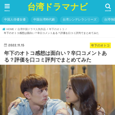
台湾ドラマナビ
menu
search
中国人俳優女優
中国台湾時代劇
台湾シンデレラシリーズ
台湾中
HOME
台湾中国ドラマ人気作品
年下のオトコ
年下のオトコ感想は面白い？辛口コメントある？評価を口コミ評判でまとめてみた
2022.11.15
年下のオトコ
年下のオトコ感想は面白い？辛口コメントあ
る？評価を口コミ評判でまとめてみた