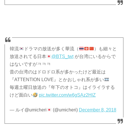
韓流
ドラマの放送が多く華流（
）も細々と
放送されてる日本
@BTS_twt
が台湾にいるからで
はないですがㅋㅋㅋ
昔の台湾のはドロドロ系が多かったけど最近は
『ATTENTION LOVE』とかおしゃれ系が多い
毎週土曜日放送の『年下のオトコ』はイライラする
けど面白い
pic.twitter.com/w6gSAz2HlZ
— ルイ@umicheri
(@umicheri)
December 8, 2018