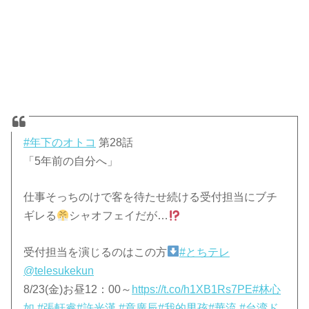
#年下のオトコ
第28話
「5年前の自分へ」
仕事そっちのけで客を待たせ続ける受付担当にブチ
ギレる
シャオフェイだが…
受付担当を演じるのはこの方
#とちテレ
@telesukekun
8/23(金)お昼12：00～
https://t.co/h1XB1Rs7PE
#林心
如
#張軒睿
#許光漢
#章廣辰
#我的男孩
#華流
#台湾ド