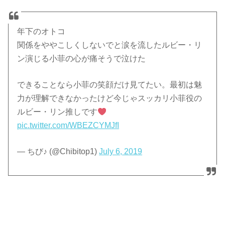
年下のオトコ
関係をややこしくしないでと涙を流したルビー・リ
ン演じる小菲の心が痛そうで泣けた
できることなら小菲の笑顔だけ見てたい。最初は魅
力が理解できなかったけど今じゃスッカリ小菲役の
ルビー・リン推しです
pic.twitter.com/WBEZCYMJfI
— ちび♪ (@Chibitop1)
July 6, 2019