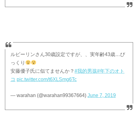
ルビーリンさん30歳設定ですが、、実年齢43歳…び
っくり
安藤優子氏に似てませんか？
#我的男孩
#年下のオト
コ
pic.twitter.com/t6XLSmg6Tc
— warahan (@warahan99367664)
June 7, 2019