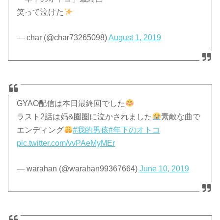
笑って泣けた
— char (@char73265098)
August 1, 2019
GYAO配信は本日最終回でした
ラスト2話は妈&圈圈に泣かされました
素敵な曲で
エンディング
#我的男孩
#年下のオトコ
pic.twitter.com/vvPAeMyMEr
— warahan (@warahan99367664)
June 10, 2019