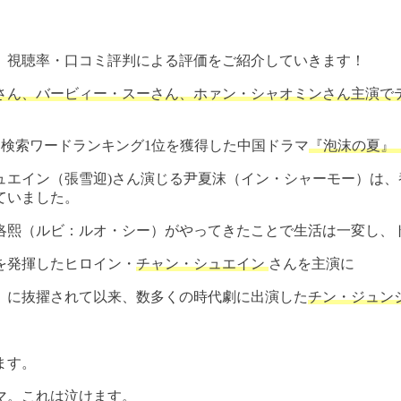
、視聴率・口コミ評判による評価をご紹介していきます！
ーさん、バービィー・スーさん、ホァン・シャオミンさん主演でテ
し、検索ワードランキング1位を獲得した中国ドラマ
『泡沫の夏』
ュエイン（張雪迎)さん演じる尹夏沫（イン・シャーモー）は
ていました。
洛熙（ルビ：ルオ・シー）がやってきたことで生活は一変し、
を発揮したヒロイン・
チャン・シュエイン
さんを主演に
』に抜擢されて以来、数多くの時代劇に出演した
チン・ジュン
ます。
マ。これは泣けます。