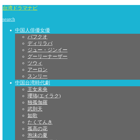
台湾ドラマナビ
search
中国人俳優女優
パフクオ
ディリラバ
ジュー・ジンイー
グーリーナーザー
ツウィ
アーロン
スンリー
中国台湾時代劇
王女未央
瓔珞(エイラク)
独孤伽羅
武則天
如歌
たくてんき
孤高の花
泡沫の夏