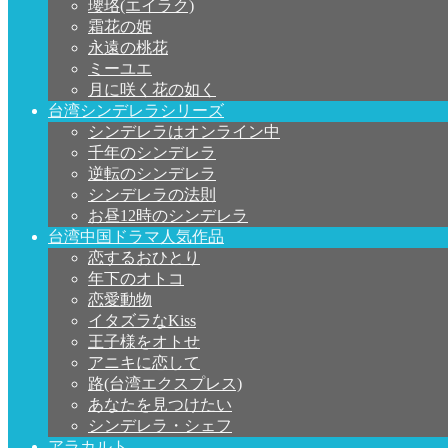
瓔珞(エイラク)
霜花の姫
永遠の桃花
ミーユエ
月に咲く花の如く
台湾シンデレラシリーズ
シンデレラはオンライン中
千年のシンデレラ
逆転のシンデレラ
シンデレラの法則
お昼12時のシンデレラ
台湾中国ドラマ人気作品
恋するおひとり
年下のオトコ
恋愛動物
イタズラなKiss
王子様をオトせ
アニキに恋して
路(台湾エクスプレス)
あなたを見つけたい
シンデレラ・シェフ
アラカルト