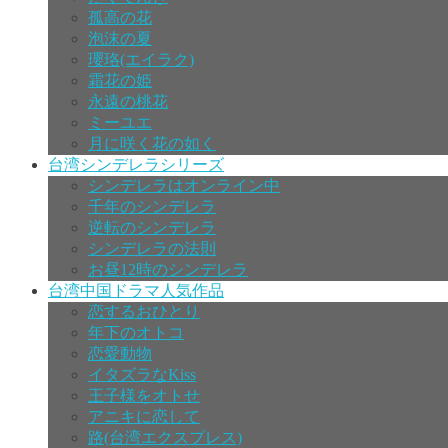
孤高の花
泡沫の夏
瓔珞(エイラク)
霜花の姫
永遠の桃花
ミーユエ
月に咲く花の如く
台湾シンデレラシリーズ
シンデレラはオンライン中
千年のシンデレラ
逆転のシンデレラ
シンデレラの法則
お昼12時のシンデレラ
台湾中国ドラマ人気作品
恋するおひとり
年下のオトコ
恋愛動物
イタズラなKiss
王子様をオトせ
アニキに恋して
路(台湾エクスプレス)