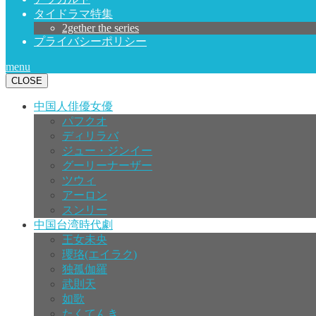
タイドラマ特集
2gether the series
プライバシーポリシー
menu
CLOSE
中国人俳優女優
パフクオ
ディリラバ
ジュー・ジンイー
グーリーナーザー
ツウィ
アーロン
スンリー
中国台湾時代劇
王女未央
瓔珞(エイラク)
独孤伽羅
武則天
如歌
たくてんき