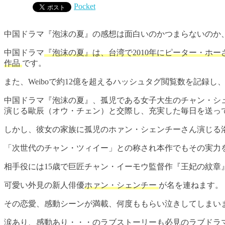
Pocket
中国ドラマ『泡沫の夏』の感想は面白いのかつまらないのか
中国ドラマ
『泡沫の夏』は、台湾で2010年にピーター・ホ
作品
です。
また、Weiboで約12億を超えるハッシュタグ閲覧数を記録
中国ドラマ『泡沫の夏』、孤児である女子大生のチャン・シ
演じる歐辰（オウ・チェン）と交際し、充実した毎日を送っ
しかし、彼女の家族に孤児のホァン・シェンチーさん演じる
「次世代のチャン・ツィイー」との称され本作でもその実力
相手役には15歳で巨匠チャン・イーモウ監督作『王妃の紋章
可愛い外見の新人俳優
ホァン・シェンチー
が名を連ねます。
その恋愛、感動シーンが満載、何度ももらい泣きしてしまい
涙あり、感動あり・・・のラブストーリーも必見のラブドラ